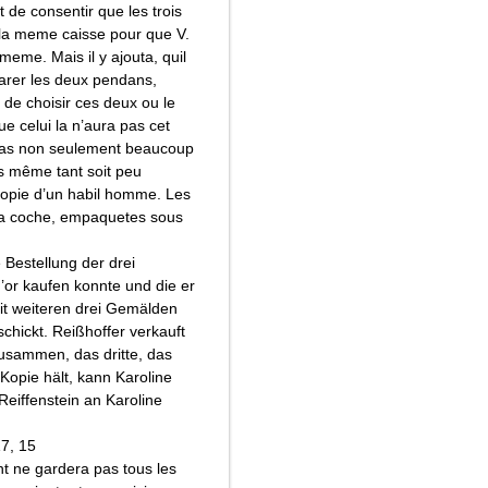
t de consentir que les trois
 la meme caisse pour que V.
meme. Mais il y ajouta, quil
arer les deux pendans,
S de choisir ces deux ou le
ue celui la n’aura pas cet
pas non seulement beaucoup
is même tant soit peu
copie d’un habil homme. Les
 la coche, empaquetes sous
e Bestellung der drei
’or kaufen konnte und die er
it weiteren drei Gemälden
chickt. Reißhoffer verkauft
usammen, das dritte, das
 Kopie hält, kann Karoline
Reiffenstein an Karoline
17, 15
 ne gardera pas tous les