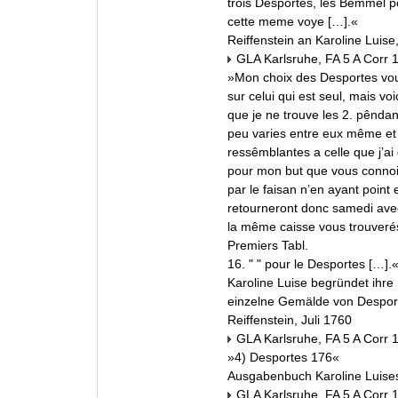
trois Desportes, les Bemmel po
cette meme voye […].«
Reiffenstein an Karoline Luise
GLA Karlsruhe, FA 5 A Corr 
»Mon choix des Desportes vou
sur celui qui est seul, mais voic
que je ne trouve les 2. pêndan
peu varies entre eux même et 
ressêmblantes a celle que j’ai 
pour mon but que vous connoi
par le faisan n’en ayant point 
retourneront donc samedi ave
la même caisse vous trouverés
Premiers Tabl.
16. " " pour le Desportes […].
Karoline Luise begründet ihre
einzelne Gemälde von Desport
Reiffenstein, Juli 1760
GLA Karlsruhe, FA 5 A Corr 
»4) Desportes 176«
Ausgabenbuch Karoline Luise
GLA Karlsruhe, FA 5 A Corr 