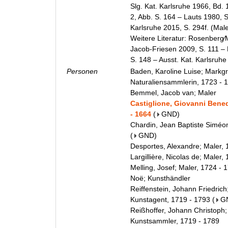
Slg. Kat. Karlsruhe 1966, Bd. 1,
2, Abb. S. 164 – Lauts 1980, S
Karlsruhe 2015, S. 294f. (Male
Weitere Literatur: Rosenberg∕
Jacob-Friesen 2009, S. 111 – L
S. 148 – Ausst. Kat. Karlsruhe
Personen
Baden, Karoline Luise; Markgr
Naturaliensammlerin, 1723 - 
Bemmel, Jacob van; Maler
Castiglione, Giovanni Bened
- 1664
(
GND
)
Chardin, Jean Baptiste Siméon
(
GND
)
Desportes, Alexandre; Maler, 
Largillière, Nicolas de; Maler,
Melling, Josef; Maler, 1724 - 
Noë; Kunsthändler
Reiffenstein, Johann Friedrich;
Kunstagent, 1719 - 1793
(
G
Reißhoffer, Johann Christoph
Kunstsammler, 1719 - 1789