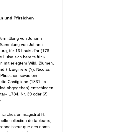
an und Pfirsichen
Vermittlung von Johann
er Sammlung von Johann
urg, für 16 Louis d’or (176
 Luise sich bereits für
eben mit erlegtem Wild, Blumen,
nd
Largillière (?), Nicolas
 Pfirsichen
sowie ein
to Castiglione (1831 im
Noë abgegeben) entschieden
entar« 1784, Nr. 39 oder 65
he
 ici ches un magistrat H.
elle collection de tableaux,
nt connaisseur que des noms