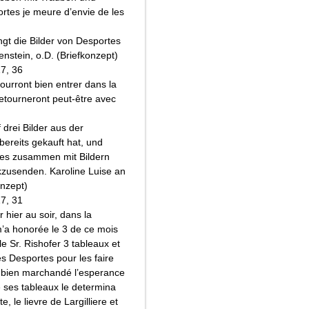
ortes je meure d’envie de les
gt die Bilder von Desportes
enstein, o.D. (Briefkonzept)
17, 36
urront bien entrer dans la
retourneront peut-être avec
 drei Bilder aus der
bereits gekauft hat, und
rtes zusammen mit Bildern
zusenden. Karoline Luise an
onzept)
17, 31
 hier au soir, dans la
 m’a honorée le 3 de ce mois
e Sr. Rishofer 3 tableaux et
s Desportes pour les faire
ir bien marchandé l’esperance
 ses tableaux le determina
, le lievre de Largilliere et