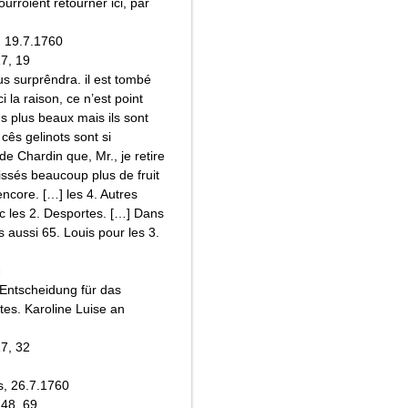
urroient retourner ici, par
, 19.7.1760
17, 19
s surprêndra. il est tombé
i la raison, ce n’est point
s plus beaux mais ils sont
cês gelinots sont si
de Chardin que, Mr., je retire
ssés beaucoup plus de fruit
encore. […] les 4. Autres
c les 2. Desportes. […] Dans
 aussi 65. Louis pour les 3.
«
 Entscheidung für das
es. Karoline Luise an
17, 32
s, 26.7.1760
148, 69