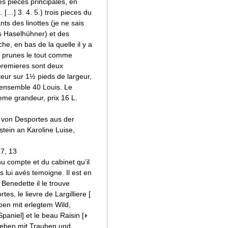
es pieces principales, en
 […] 3. 4. 5.) trois pieces du
s des linottes (je ne sais
s Haselhühner) et des
e, en bas de la quelle il y a
 prunes le tout comme
x premieres sont deux
teur sur 1½ pieds de largeur,
 ensemble 40 Louis. Le
eme grandeur, prix 16 L.
 von Desportes aus der
tein an Karoline Luise,
17, 13
nu compte et du cabinet qu’il
s lui avés temoigne. Il est en
 Benedette il le trouve
es, le lievre de Largilliere [
leben mit erlegtem Wild,
Spaniel
] et le beau Raisin [
illleben mit Trauben und