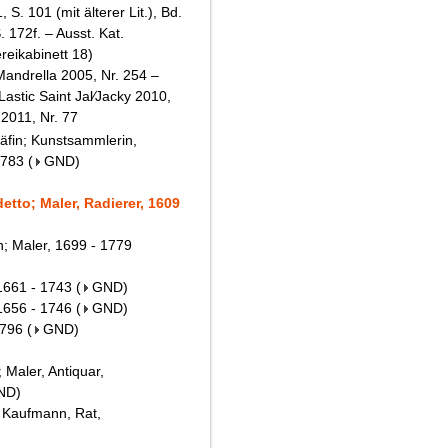
 S. 101 (mit älterer Lit.), Bd.
. 172f. – Ausst. Kat.
reikabinett 18)
Mandrella 2005, Nr. 254 –
astic Saint Jal∕Jacky 2010,
 2011, Nr. 77
äfin; Kunstsammlerin,
1783
(
GND
)
etto; Maler, Radierer, 1609
; Maler, 1699 - 1779
1661 - 1743
(
GND
)
 1656 - 1746
(
GND
)
1796
(
GND
)
 Maler, Antiquar,
ND
)
; Kaufmann, Rat,