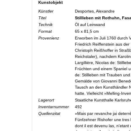
Kunstobjekt
Künstler
Desportes, Alexandre
Titel
Stillleben mit Rothuhn, Fas
Technik
Öl auf Leinwand
Format
65 x 81,5 cm
Provenienz
Erworben im Juli 1760 durch 
Friedrich Reiffenstein aus d
Christoph Reißhoffer in Straßb
Reichstaler), nachdem Karoline
Largillière, Nicolas de: Stilll
Früchten und einem Spaniel
u
de: Stillleben mit Trauben und
Gemälde von Giovanni Benedet
Tausch an den Kunsthändler 
hatte. Vielleicht »Melling-Inv
Lagerort
Staatliche Kunsthalle Karlsru
Inventarnummer
492
Quellenzitat
»Mais par revanche jai deterré
Fünfzehner Rishofer une tres b
dont il est devenu las, n’eta