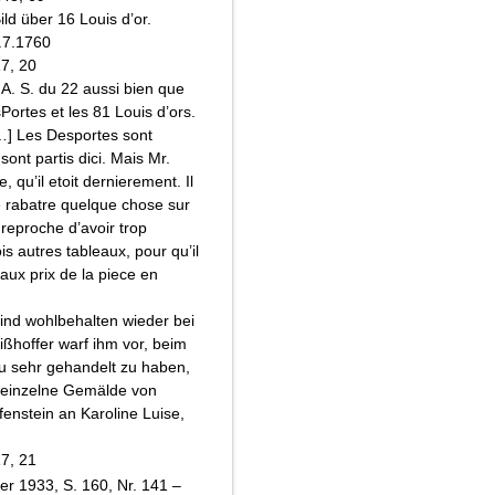
ild über 16 Louis d’or.
8.7.1760
17, 20
 A. S. du 22 aussi bien que
Portes et les 81 Louis d’ors.
…] Les Desportes sont
ont partis dici. Mais Mr.
e, qu’il etoit dernierement. Il
e rabatre quelque chose sur
 reproche d’avoir trop
s autres tableaux, pour qu’il
aux prix de la piece en
ind wohlbehalten wieder bei
ßhoffer warf ihm vor, beim
zu sehr gehandelt zu haben,
s einzelne Gemälde von
fenstein an Karoline Luise,
17, 21
her 1933, S. 160, Nr. 141 –