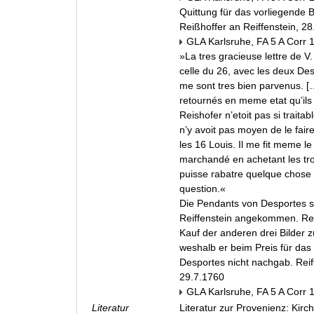
Quittung für das vorliegende B
Reißhoffer an Reiffenstein, 2
GLA Karlsruhe, FA 5 A Corr 
»La tres gracieuse lettre de V.
celle du 26, avec les deux Des
me sont tres bien parvenus. [
retournés en meme etat qu’ils s
Reishofer n’etoit pas si traitabl
n’y avoit pas moyen de le fair
les 16 Louis. Il me fit meme le
marchandé en achetant les troi
puisse rabatre quelque chose 
question.«
Die Pendants von Desportes s
Reiffenstein angekommen. Rei
Kauf der anderen drei Bilder 
weshalb er beim Preis für da
Desportes nicht nachgab. Reif
29.7.1760
GLA Karlsruhe, FA 5 A Corr 
Literatur
Literatur zur Provenienz: Kirc