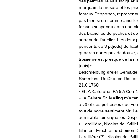
des peintres Je vais indiquer l
marquant la mesure et les prix.
fameux Desportes, representant
pas bien si on nomme ainsi le
faisans suspendu dans une nich
des branches de pêches et de
sortant de l’attelier. Les deu
pendants de 3 p.[ieds] de hau
quadres dores prix de douze,
troisieme est presque de la m
[ouis]«
Beschreibung dreier Gemälde
Sammlung Reißhoffer. Reiffens
21.6.1760
GLA Karlsruhe, FA 5 A Corr 
»Le Peintre Sr. Melling m’a te
a vû et des politesses que vou
tout de notre sentiment Mr. Le
admirable, ainsi que les Desport
Largillière, Nicolas de: Still
Blumen, Früchten und einem 
Largillière (?), Nicolas de: St