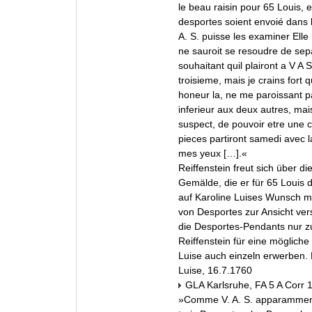
le beau raisin pour 65 Louis, e
desportes soient envoié dans
A. S. puisse les examiner Elle 
ne sauroit se resoudre de sep
souhaitant quil plairont a V A 
troisieme, mais je crains fort q
honeur la, ne me paroissant 
inferieur aux deux autres, ma
suspect, de pouvoir etre une 
pieces partiront samedi avec
mes yeux […].«
Reiffenstein freut sich über di
Gemälde, die er für 65 Louis d
auf Karoline Luises Wunsch m
von Desportes zur Ansicht vers
die Desportes-Pendants nur z
Reiffenstein für eine mögliche
Luise auch einzeln erwerben. 
Luise, 16.7.1760
GLA Karlsruhe, FA 5 A Corr 
»Comme V. A. S. apparamment