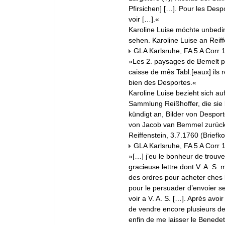
Pfirsichen
] […]. Pour les Desp
voir […].«
Karoline Luise möchte unbedin
sehen. Karoline Luise an Reiff
GLA Karlsruhe, FA 5 A Corr 
»Les 2. paysages de Bemelt po
caisse de mês Tabl.[eaux] ils 
bien des Desportes.«
Karoline Luise bezieht sich auf
Sammlung Reißhoffer, die sie 
kündigt an, Bilder von Despo
von Jacob van Bemmel zurück
Reiffenstein, 3.7.1760 (Briefk
GLA Karlsruhe, FA 5 A Corr 
»[…] j’eu le bonheur de trouver
gracieuse lettre dont V: A: S:
des ordres pour acheter ches l
pour le persuader d’envoier se
voir a V. A. S. […]. Après avo
de vendre encore plusieurs de
enfin de me laisser le Benedette