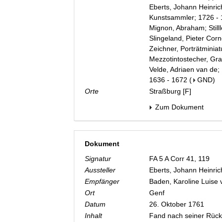
Eberts, Johann Heinric
Kunstsammler; 1726 -
Mignon, Abraham; Still
Slingeland, Pieter Corne
Zeichner, Porträtminiat
Mezzotintostecher, Gra
Velde, Adriaen van de; 
1636 - 1672
(
GND
)
Orte
Straßburg [F]
Zum Dokument
Dokument
Signatur
FA 5 A Corr 41, 119
Aussteller
Eberts, Johann Heinri
Empfänger
Baden, Karoline Luise
Ort
Genf
Datum
26. Oktober 1761
Inhalt
Fand nach seiner Rück