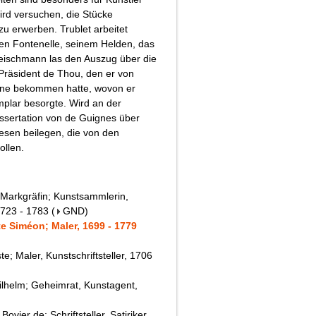
rd versuchen, die Stücke
zu erwerben. Trublet arbeitet
en Fontenelle, seinem Helden, das
eischmann las den Auszug über die
Präsident de Thou, den er von
ine bekommen hatte, wovon er
mplar besorgte. Wird an der
ssertation von de Guignes über
esen beilegen, die von den
ollen.
 Markgräfin; Kunstsammlerin,
1723 - 1783
(
GND
)
e Siméon; Maler, 1699 - 1779
; Maler, Kunstschriftsteller, 1706
lhelm; Geheimrat, Kunstagent,
ovier de; Schriftsteller, Satiriker,