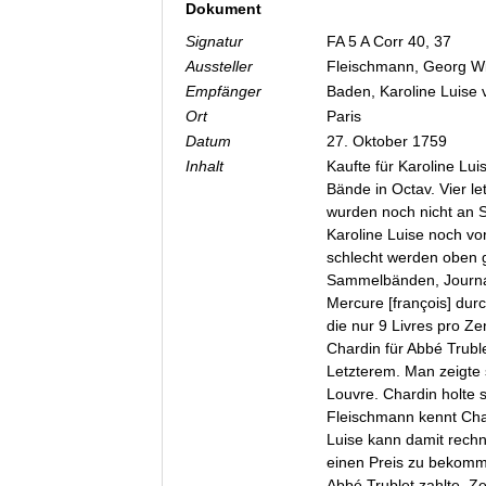
Dokument
Signatur
FA 5 A Corr 40, 37
Aussteller
Fleischmann, Georg W
Empfänger
Baden, Karoline Luise
Ort
Paris
Datum
27. Oktober 1759
Inhalt
Kaufte für Karoline Lu
Bände in Octav. Vier l
wurden noch nicht an S
Karoline Luise noch vo
schlecht werden oben 
Sammelbänden, Journa
Mercure [françois] dur
die nur 9 Livres pro Z
Chardin für Abbé Truble
Letzterem. Man zeigte 
Louvre. Chardin holte s
Fleischmann kennt Char
Luise kann damit rech
einen Preis zu bekomm
Abbé Trublet zahlte. Ze