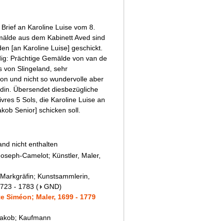
 Brief an Karoline Luise vom 8.
älde aus dem Kabinett Aved sind
 [an Karoline Luise] geschickt.
dig: Prächtige Gemälde von van de
s von Slingeland, sehr
on und nicht so wundervolle aber
din. Übersendet diesbezügliche
res 5 Sols, die Karoline Luise an
Jakob Senior] schicken soll.
nd nicht enthalten
oseph-Camelot; Künstler, Maler,
 Markgräfin; Kunstsammlerin,
1723 - 1783
(
GND
)
e Siméon; Maler, 1699 - 1779
 Jakob; Kaufmann