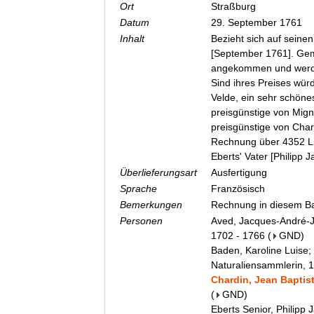
Ort
Straßburg
Datum
29. September 1761
Inhalt
Bezieht sich auf seinen
[September 1761]. Gem
angekommen und werden
Sind ihres Preises wür
Velde, ein sehr schöne
preisgünstige von Mign
preisgünstige von Char
Rechnung über 4352 Liv
Eberts' Vater [Philipp 
Überlieferungsart
Ausfertigung
Sprache
Französisch
Bemerkungen
Rechnung in diesem Ba
Personen
Aved, Jacques-André-J
1702 - 1766
(
GND
)
Baden, Karoline Luise;
Naturaliensammlerin, 
Chardin, Jean Baptist
(
GND
)
Eberts Senior, Philipp