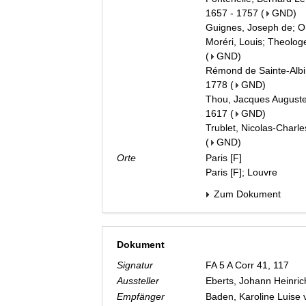
1657 - 1757
(
GND
)
Guignes, Joseph de; Or
Moréri, Louis; Theolog
(
GND
)
Rémond de Sainte-Albine
1778
(
GND
)
Thou, Jacques Auguste d
1617
(
GND
)
Trublet, Nicolas-Charl
(
GND
)
Orte
Paris [F]
Paris [F]; Louvre
Zum Dokument
Dokument
Signatur
FA 5 A Corr 41, 117
Aussteller
Eberts, Johann Heinri
Empfänger
Baden, Karoline Luise