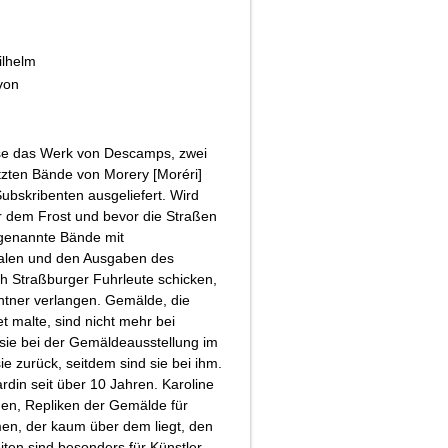
ilhelm
 von
ise das Werk von Descamps, zwei
etzten Bände von Morery [Moréri]
ubskribenten ausgeliefert. Wird
r dem Frost und bevor die Straßen
genannte Bände mit
len und den Ausgaben des
ch Straßburger Fuhrleute schicken,
entner verlangen. Gemälde, die
t malte, sind nicht mehr bei
sie bei der Gemäldeausstellung im
ie zurück, seitdem sind sie bei ihm.
din seit über 10 Jahren. Karoline
nen, Repliken der Gemälde für
en, der kaum über dem liegt, den
iten sind besonders für Künstler