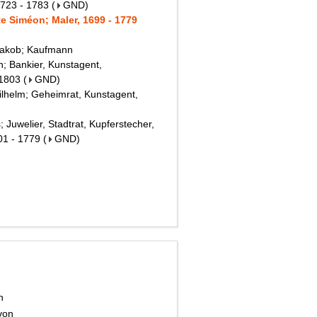
1723 - 1783
(
GND
)
e Siméon; Maler, 1699 - 1779
 Jakob; Kaufmann
h; Bankier, Kunstagent,
 1803
(
GND
)
lhelm; Geheimrat, Kunstagent,
 Juwelier, Stadtrat, Kupferstecher,
01 - 1779
(
GND
)
ch
 von