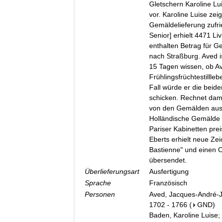
Gletschern Karoline Lu
vor. Karoline Luise zeig
Gemäldelieferung zufrie
Senior] erhielt 4471 Li
enthalten Betrag für G
nach Straßburg. Aved is
15 Tagen wissen, ob A
Frühlingsfrüchtestillle
Fall würde er die beid
schicken. Rechnet damit
von den Gemälden aus H
Holländische Gemälde 
Pariser Kabinetten pre
Eberts erhielt neue Zei
Bastienne" und einen O
übersendet.
Überlieferungsart
Ausfertigung
Sprache
Französisch
Personen
Aved, Jacques-André-J
1702 - 1766
(
GND
)
Baden, Karoline Luise;