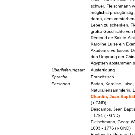
schwer. Fleischmann wi
möglichst preisgünstig 
daran, dem verstorben
Leben zu schenken. Fl
große Geschichte von 
Rémond de Sainte-Alb
Karoline Luise ein Exe
Akademie verlesene Di
den Ursprung der Chin
Ägyptern abstammen s
Überlieferungsart
Ausfertigung
Sprache
Französisch
Personen
Baden, Karoline Luise;
Naturaliensammlerin, 
Chardin, Jean Baptist
(
GND
)
Descamps, Jean Baptiste
- 1791
(
GND
)
Fleischmann, Georg Wi
1693 - 1776
(
GND
)
Fontenelle, Bernard Le B