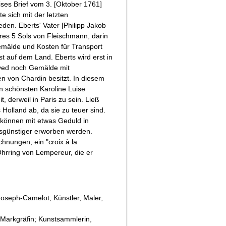
ises Brief vom 3. [Oktober 1761]
te sich mit der letzten
den. Eberts' Vater [Philipp Jakob
vres 5 Sols von Fleischmann, darin
emälde und Kosten für Transport
t auf dem Land. Eberts wird erst in
ved noch Gemälde mit
ben von Chardin besitzt. In diesem
en schönsten Karoline Luise
, derweil in Paris zu sein. Ließ
olland ab, da sie zu teuer sind.
können mit etwas Geduld in
isgünstiger erworben werden.
chnungen, ein "croix à la
hrring von Lempereur, die er
oseph-Camelot; Künstler, Maler,
 Markgräfin; Kunstsammlerin,