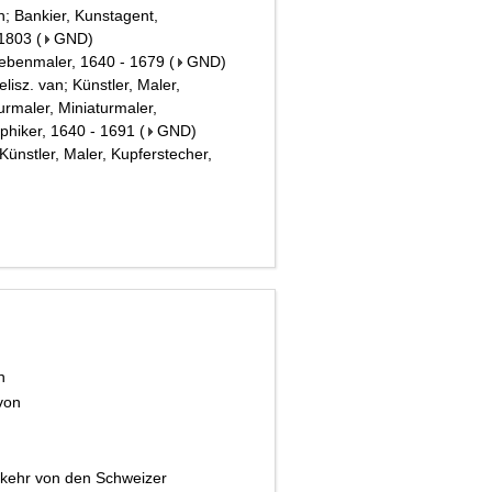
h; Bankier, Kunstagent,
 1803
(
GND
)
lebenmaler, 1640 - 1679
(
GND
)
lisz. van; Künstler, Maler,
urmaler, Miniaturmaler,
phiker, 1640 - 1691
(
GND
)
Künstler, Maler, Kupferstecher,
ch
 von
kehr von den Schweizer