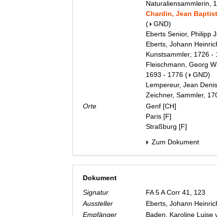
Naturaliensammlerin, 
Chardin, Jean Baptist
(
GND
)
Eberts Senior, Philipp
Eberts, Johann Heinric
Kunstsammler; 1726 -
Fleischmann, Georg Wi
1693 - 1776
(
GND
)
Lempereur, Jean Denis;
Zeichner, Sammler, 17
Orte
Genf [CH]
Paris [F]
Straßburg [F]
Zum Dokument
Dokument
Signatur
FA 5 A Corr 41, 123
Aussteller
Eberts, Johann Heinri
Empfänger
Baden, Karoline Luise