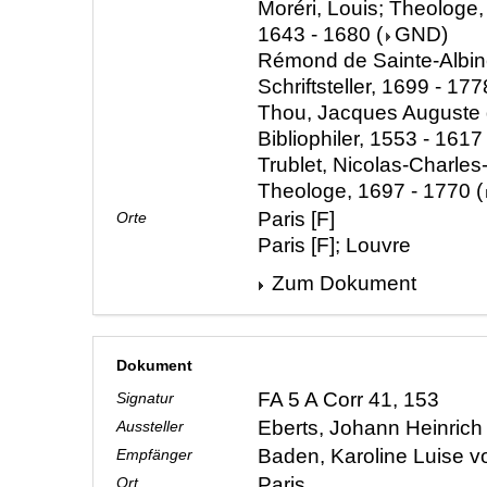
Moréri, Louis; Theologe,
1643 - 1680
(
GND
)
Rémond de Sainte-Albine
Schriftsteller, 1699 - 177
Thou, Jacques Auguste d
Bibliophiler, 1553 - 1617
Trublet, Nicolas-Charles
Theologe, 1697 - 1770
(
Paris [F]
Orte
Paris [F]; Louvre
Zum Dokument
Dokument
FA 5 A Corr 41, 153
Signatur
Eberts, Johann Heinric
Aussteller
Baden, Karoline Luise 
Empfänger
Paris
Ort