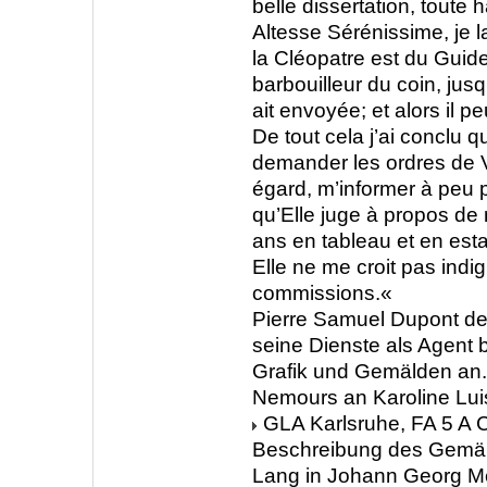
belle dissertation, toute 
Altesse Sérénissime, je la
la Cléopatre est du Guid
barbouilleur du coin, jusq
ait envoyée; et alors il pe
De tout cela j’ai conclu q
demander les ordres de V
égard, m’informer à peu
qu’Elle juge à propos de 
ans en tableau et en esta
Elle ne me croit pas indi
commissions.«
Pierre Samuel Dupont de
seine Dienste als Agent 
Grafik und Gemälden an
Nemours an Karoline Lui
GLA Karlsruhe, FA 5 A C
Beschreibung des Gemäl
Lang in Johann Georg 