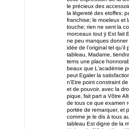
le précieux des accessoir
la légereté des etoffes: p
franchise; le moeleux et l
touche; rien ne sent la c
morceaux tout ӱ Est fait E
ne peu manques donner 
idée de lʼoriginal tel quʼil
tableau, Madame, tiendra
tems une place honnorabl
beaux que Lʼacadémie p
peut Egaler la satisfactio
nʼEtre point constraint de
et de pouvoir, avec la dro
pique, fait part a Vôtre A
de tous ce que examen ré
portée de remarquer, et po
comme je le dis à tous a
tableau Est digne de la 