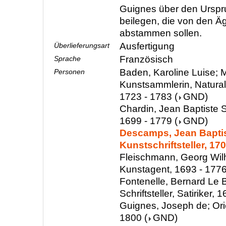
Guignes über den Urspr
beilegen, die von den Ä
abstammen sollen.
Ausfertigung
Überlieferungsart
Französisch
Sprache
Baden, Karoline Luise; M
Personen
Kunstsammlerin, Natura
1723 - 1783
(
GND
)
Chardin, Jean Baptiste 
1699 - 1779
(
GND
)
Descamps, Jean Baptis
Kunstschriftsteller, 17
Fleischmann, Georg Wil
Kunstagent, 1693 - 177
Fontenelle, Bernard Le B
Schriftsteller, Satiriker,
Guignes, Joseph de; Orie
1800
(
GND
)