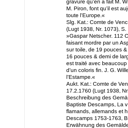
gravure qu’en a fait M. Wi
M. Piron, font qu’il est a
toute l’Europe.«
Slg. Kat.: Comte de Venc
(Lugt 1938, Nr. 1073), S.
»Gaspar Netscher. 112 C
faisant mordre par un Asp
sur toile, de 19 pouces &
16 pouces & demi de lar
est traité avec beaucoup
d’un coloris fin. J. G. Wil
l’Estampe.«
Aukt. Kat.: Comte de Venc
17.2.1760 (Lugt 1938, Nr.
Beschreibung des Gemäl
Baptiste Descamps, La vi
flamands, allemands et h
Descamps 1753-1763, Bd
Erwähnung des Gemälde