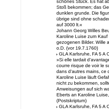
schönes Stück. Es hat a
Stoß bekommen; das Gefli
dunklen grunde. Die figu
übrige sind ohne schaden
auf 3000 lt.«
Johann Georg Willes Beu
Karoline Luise zum Kauf 
gezogenen Bilder. Wille a
o.D. (vor 19.7.1760)
GLA Karlsruhe, FA 5 A C
»Si elle tardait d’avantag
courre risque de voir le
dans d’autres mains, ce 
Karoline Luise läuft Gefa
nicht zu bekommen, sollt
Anweisungen auf sich wa
Eberts an Karoline Luise
(Postskriptum)
GLA Karlsruhe, FA 5 A C