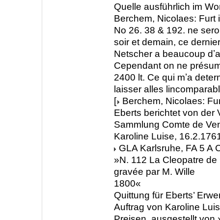
Quelle ausführlich im Wo
Berchem, Nicolaes: Furt 
No 26. 38 & 192. ne ser
soir et demain, ce dernier
Netscher a beaucoup dʼa
Cependant on ne présume
2400 lt. Ce qui mʼa dete
laisser alles lincompara
[
Berchem, Nicolaes: Fur
Eberts berichtet von der
Sammlung Comte de Ven
Karoline Luise, 16.2.176
GLA Karlsruhe, FA 5 A C
»N. 112 La Cleopatre de
gravée par M. Wille
1800«
Quittung für Eberts’ Erw
Auftrag von Karoline Luis
Preisen, ausgestellt von