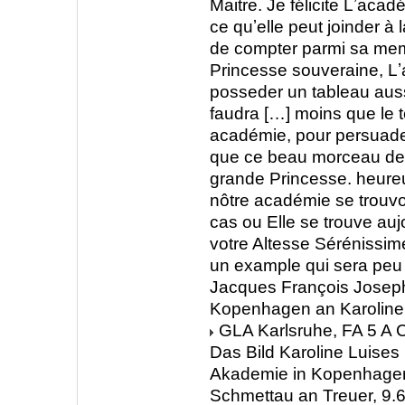
Maitre. Je félicite Lʼac
ce quʼelle peut joinder à l
de compter parmi sa me
Princesse souveraine, L
posseder un tableau aussi
faudra […] moins que le
académie, pour persuade
que ce beau morceau de 
grande Princesse. heure
nôtre académie se trouvo
cas ou Elle se trouve auj
votre Altesse Sérénissim
un example qui sera peu 
Jacques François Josep
Kopenhagen an Karoline 
GLA Karlsruhe, FA 5 A C
Das Bild Karoline Luises i
Akademie in Kopenhag
Schmettau an Treuer, 9.