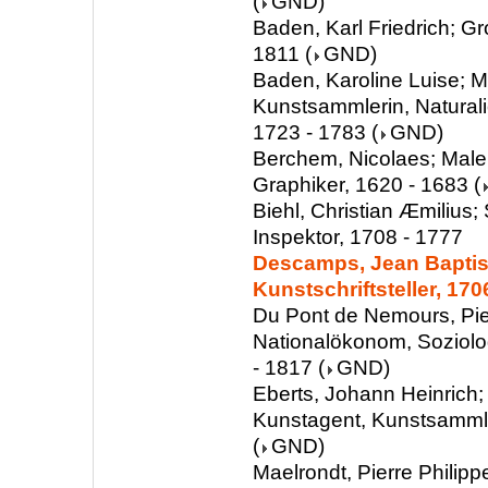
(
GND
)
Baden, Karl Friedrich; G
1811
(
GND
)
Baden, Karoline Luise; M
Kunstsammlerin, Natural
1723 - 1783
(
GND
)
Berchem, Nicolaes; Maler
Graphiker, 1620 - 1683
(
Biehl, Christian Æmilius; 
Inspektor, 1708 - 1777
Descamps, Jean Baptist
Kunstschriftsteller, 170
Du Pont de Nemours, Pie
Nationalökonom, Soziolog
- 1817
(
GND
)
Eberts, Johann Heinrich;
Kunstagent, Kunstsammle
(
GND
)
Maelrondt, Pierre Philip