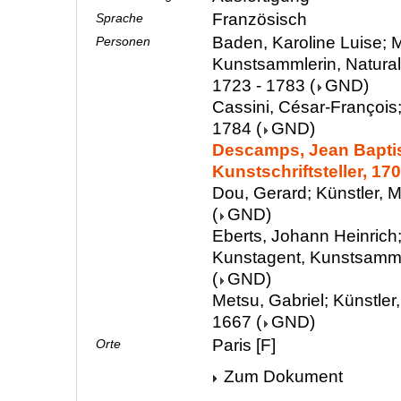
Französisch
Sprache
Baden, Karoline Luise; M
Personen
Kunstsammlerin, Natura
1723 - 1783
(
GND
)
Cassini, César-François
1784
(
GND
)
Descamps, Jean Baptis
Kunstschriftsteller, 17
Dou, Gerard; Künstler, M
(
GND
)
Eberts, Johann Heinrich;
Kunstagent, Kunstsamml
(
GND
)
Metsu, Gabriel; Künstler,
1667
(
GND
)
Paris [F]
Orte
Zum Dokument