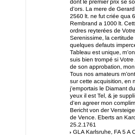
dont le premier prix se so
d’ors. La mere de Gerar
2560 lt. ne fut criée qua 6
Rembrand a 1000 lt. Cette
ordres reyterées de Votr
Serenissime, la certitud
quelques defauts imperce
Tableau est unique, m’on
suis bien trompé si Votr
de son approbation, mon i
Tous nos amateurs m’ont 
sur cette acquisition, en
j’emportais le Diamant d
yeux il est Tel, & je suppl
d’en agreer mon complim
Bericht von der Verstei
de Vence. Eberts an Karo
25.2.1761
GLA Karlsruhe, FA 5 A C