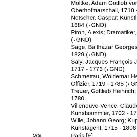
Moltke, Adam Gottlob vo
Oberhofmarschall, 1710 
Netscher, Caspar; Künstle
1684
(
GND
)
Piron, Alexis; Dramatiker
(
GND
)
Sage, Balthazar Georges
1829
(
GND
)
Saly, Jacques François J
1717 - 1776
(
GND
)
Schmettau, Woldemar Her
Offizier, 1719 - 1785
(
G
Treuer, Gottlieb Heinrich;
1780
Villeneuve-Vence, Claud
Kunstsammler, 1702 - 1
Wille, Johann Georg; Kup
Kunstagent, 1715 - 1808
Paris [F]
Orte