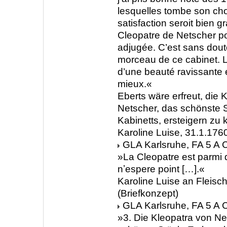
lesquelles tombe son ch
satisfaction seroit bien gr
Cleopatre de Netscher po
adjugée. C’est sans dout
morceau de ce cabinet. L
d’une beauté ravissante 
mieux.«
Eberts wäre erfreut, die 
Netscher, das schönste 
Kabinetts, ersteigern zu
Karoline Luise, 31.1.176
GLA Karlsruhe, FA 5 A C
»La Cleopatre est parmi d
nʼespere point […].«
Karoline Luise an Fleisc
(Briefkonzept)
GLA Karlsruhe, FA 5 A C
»3. Die Kleopatra von Net