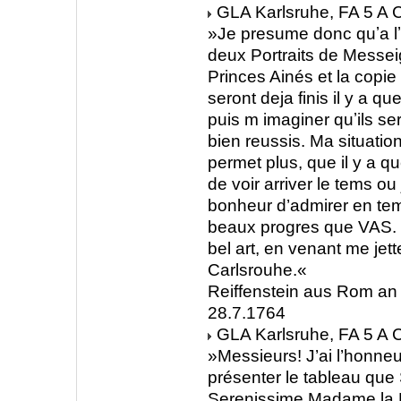
GLA Karlsruhe, FA 5 A C
»Je presume donc quʼa lʼ
deux Portraits de Messe
Princes Ainés et la copie
seront deja finis il y a qu
puis m imaginer quʼils s
bien reussis. Ma situati
permet plus, que il y a qu
de voir arriver le tems ou 
bonheur d’admirer en tem
beaux progres que VAS. a
bel art, en venant me jett
Carlsrouhe.«
Reiffenstein aus Rom an 
28.7.1764
GLA Karlsruhe, FA 5 A C
»Messieurs! J’ai l’honne
présenter le tableau que
Serenissime Madame la 