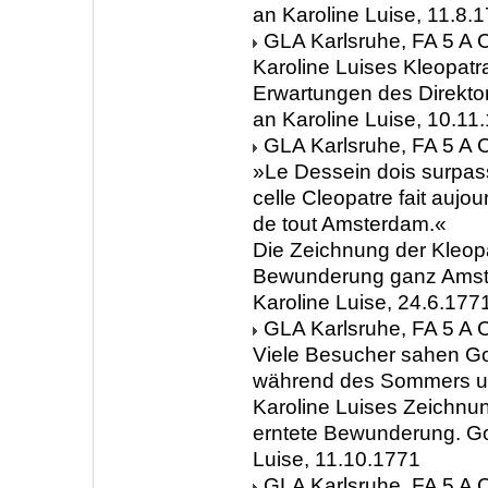
an Karoline Luise, 11.8.
GLA Karlsruhe, FA 5 A C
Karoline Luises Kleopatr
Erwartungen des Direkto
an Karoline Luise, 10.11
GLA Karlsruhe, FA 5 A C
»Le Dessein dois surpass
celle Cleopatre fait aujou
de tout Amsterdam.«
Die Zeichnung der Kleopa
Bewunderung ganz Amste
Karoline Luise, 24.6.177
GLA Karlsruhe, FA 5 A C
Viele Besucher sahen Gol
während des Sommers u
Karoline Luises Zeichnun
erntete Bewunderung. Gol
Luise, 11.10.1771
GLA Karlsruhe, FA 5 A C