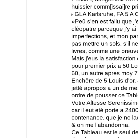
huissier comm[issai]re p
GLA Karlsruhe, FA 5 A C
»Peû s’en est fallu que j
cléopatre parceque j’y ai
imperfections, et mon parti
pas mettre un sols, s’il n
livres, comme une preuve
Mais j’eus la satisfaction 
pour premier prix a 50 Lou
60, un autre apres moy 70
Enchêre de 5 Louis d’or,
jetté apropos a un de me
ordre de pousser ce Tab
Votre Altesse Serenissime
car il eut eté porte a 2400
contenance, que je ne lac
& on me l’abandonna.
Ce Tableau est le seul de