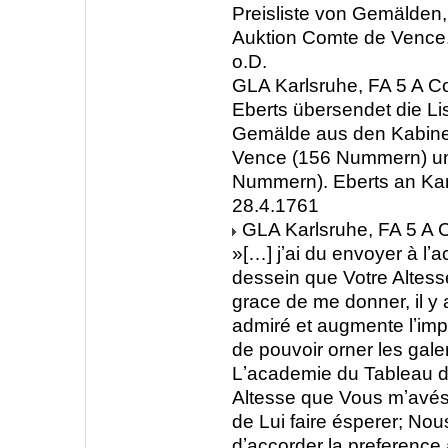
Preisliste von Gemälden,
Auktion Comte de Vence.
o.D.
GLA Karlsruhe, FA 5 A C
Eberts übersendet die Li
Gemälde aus den Kabine
Vence (156 Nummern) un
Nummern). Eberts an Kar
28.4.1761
GLA Karlsruhe, FA 5 A C
»[…] jʼai du envoyer à lʼ
dessein que Votre Altesse 
grace de me donner, il y
admiré et augmente lʼimp
de pouvoir orner les gale
Lʼacademie du Tableau d
Altesse que Vous mʼavé
de Lui faire ésperer; No
dʼaccorder la preference