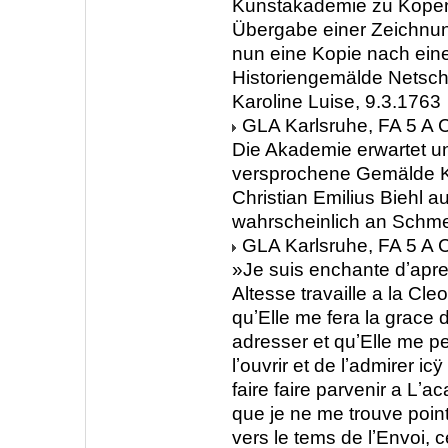
Kunstakademie zu Kopen
Übergabe einer Zeichnun
nun eine Kopie nach ei
Historiengemälde Netsch
Karoline Luise, 9.3.1763
GLA Karlsruhe, FA 5 A C
Die Akademie erwartet u
versprochene Gemälde Ka
Christian Emilius Biehl 
wahrscheinlich an Schme
GLA Karlsruhe, FA 5 A C
»Je suis enchante dʼapr
Altesse travaille a la Cle
quʼElle me fera la grace 
adresser et quʼElle me p
lʼouvrir et de lʼadmirer ic
faire faire parvenir a Lʼ
que je ne me trouve poi
vers le tems de lʼEnvoi, 