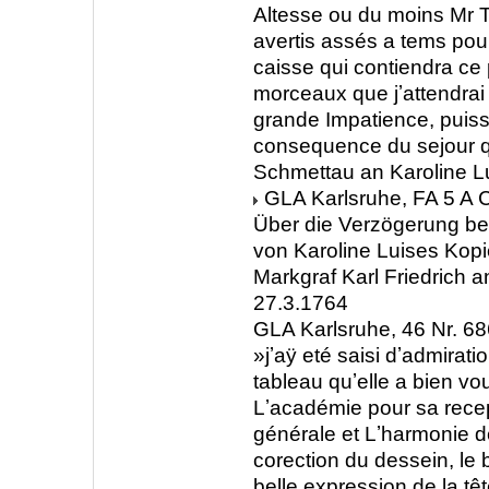
Altesse ou du moins Mr T
avertis assés a tems pour
caisse qui contiendra ce
morceaux que jʼattendrai
grande Impatience, puiss
consequence du sejour qu
Schmettau an Karoline L
GLA Karlsruhe, FA 5 A C
Über die Verzögerung bei
von Karoline Luises Kopi
Markgraf Karl Friedrich 
27.3.1764
GLA Karlsruhe, 46 Nr. 6
»jʼaӱ eté saisi dʼadmirati
tableau quʼelle a bien vo
Lʼacadémie pour sa recep
générale et Lʼharmonie de
corection du dessein, le 
belle expression de la têt