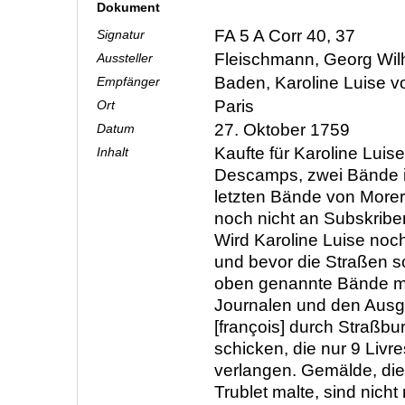
Dokument
FA 5 A Corr 40, 37
Signatur
Fleischmann, Georg Wi
Aussteller
Baden, Karoline Luise 
Empfänger
Paris
Ort
27. Oktober 1759
Datum
Kaufte für Karoline Lui
Inhalt
Descamps, zwei Bände i
letzten Bände von Morer
noch nicht an Subskriben
Wird Karoline Luise noc
und bevor die Straßen s
oben genannte Bände m
Journalen und den Aus
[françois] durch Straßbu
schicken, die nur 9 Livr
verlangen. Gemälde, die
Trublet malte, sind nicht