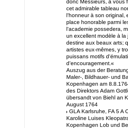
donc Messieurs, à vous f
cet admirable tableau no
l’honneur à son original, 
place honorable parmi le
l’academie possedera, ma
un excellent modèle à la
destine aux beaux arts; q
artistes eux-mêmes, y tr
puissans motifs d’émulati
d’encouragement.«
Auszug aus der Beratung
Maler-, Bildhauer- und 
Kopenhagen am 8.8.1764
des Direktors Adam Gottl
übersandt von Biehl an K
August 1764
GLA Karlsruhe, FA 5 A C
Karoline Luises Kleopatra
Kopenhagen Lob und Be