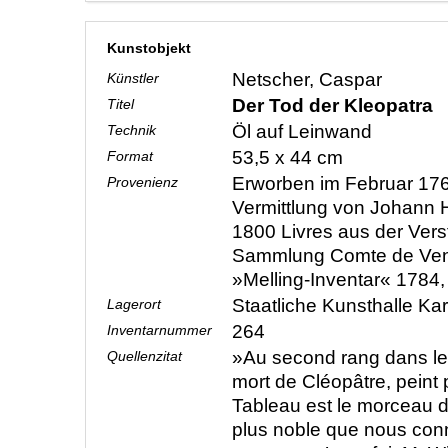
Kunstobjekt
Netscher, Caspar
Künstler
Der Tod der Kleopatra
Titel
Öl auf Leinwand
Technik
53,5 x 44 cm
Format
Erworben im Februar 17
Provenienz
Vermittlung von Johann H
1800 Livres aus der Vers
Sammlung Comte de Venc
»Melling-Inventar« 1784,
Staatliche Kunsthalle Ka
Lagerort
264
Inventarnummer
»Au second rang dans le m
Quellenzitat
mort de Cléopâtre, peint 
Tableau est le morceau d
plus noble que nous conn