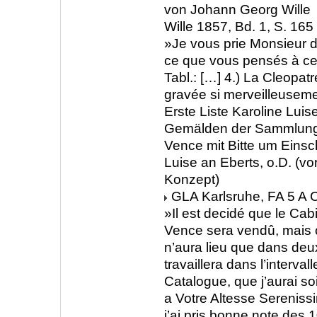
von Johann Georg Wille
Wille 1857, Bd. 1, S. 165
»Je vous prie Monsieur 
ce que vous pensés à ce s
Tabl.: […] 4.) La Cleopat
gravée si merveilleuseme
Erste Liste Karoline Luis
Gemälden der Sammlung
Vence mit Bitte um Einsc
Luise an Eberts, o.D. (vo
Konzept)
GLA Karlsruhe, FA 5 A C
»Il est decidé que le Ca
Vence sera vendû, mais 
n’aura lieu que dans deu
travaillera dans l’interva
Catalogue, que j’aurai soi
a Votre Altesse Sereniss
j’ai pris bonne note des