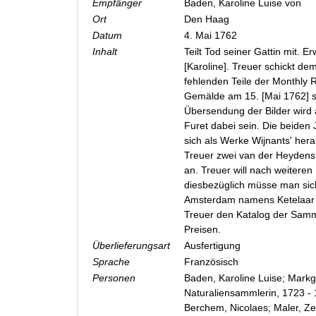
Empfänger
Baden, Karoline Luise von
Ort
Den Haag
Datum
4. Mai 1762
Inhalt
Teilt Tod seiner Gattin mit. E
[Karoline]. Treuer schickt de
fehlenden Teile der Monthly R
Gemälde am 15. [Mai 1762] s
Übersendung der Bilder wird
Furet dabei sein. Die beiden 
sich als Werke Wijnants' hera
Treuer zwei van der Heydens
an. Treuer will nach weitere
diesbezüglich müsse man sich
Amsterdam namens Ketelaar
Treuer den Katalog der Samm
Preisen.
Überlieferungsart
Ausfertigung
Sprache
Französisch
Personen
Baden, Karoline Luise; Markg
Naturaliensammlerin, 1723 -
Berchem, Nicolaes; Maler, Ze