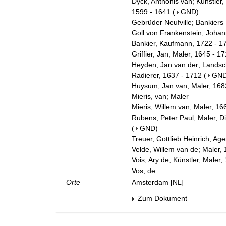
Dyck, Anthonis van; Künstler,
1599 - 1641
(
GND
)
Gebrüder Neufville; Bankiers
Goll von Frankenstein, Johan
Bankier, Kaufmann, 1722 - 1
Griffier, Jan; Maler, 1645 - 1
Heyden, Jan van der; Landsch
Radierer, 1637 - 1712
(
GN
Huysum, Jan van; Maler, 168
Mieris, van; Maler
Mieris, Willem van; Maler, 16
Rubens, Peter Paul; Maler, D
(
GND
)
Treuer, Gottlieb Heinrich; Age
Velde, Willem van de; Maler,
Vois, Ary de; Künstler, Maler,
Vos, de
Orte
Amsterdam [NL]
Zum Dokument