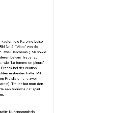
r kaufen, die Karoline Luise
ild Nr. 4, "Vloot" von de
en, zwei Berchems (150 sowie
nderen bekam Treuer zu
is, wie "La femme en pleurs"
 Franck bei der Auktion
ulden erstanden hatte. Mit
 Preislisten und zwei
jardin]. Treuer bot man den
e een Vrouwtje dat spint
an.
räfin; Kunstsammlerin,