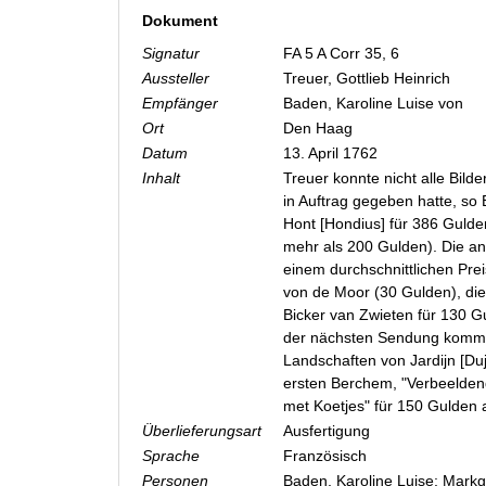
Dokument
Signatur
FA 5 A Corr 35, 6
Aussteller
Treuer, Gottlieb Heinrich
Empfänger
Baden, Karoline Luise von
Ort
Den Haag
Datum
13. April 1762
Inhalt
Treuer konnte nicht alle Bilde
in Auftrag gegeben hatte, so B
Hont [Hondius] für 386 Guld
mehr als 200 Gulden). Die a
einem durchschnittlichen Pre
von de Moor (30 Gulden), die
Bicker van Zwieten für 130 G
der nächsten Sendung kommen
Landschaften von Jardijn [Du
ersten Berchem, "Verbeeldend
met Koetjes" für 150 Gulden 
Überlieferungsart
Ausfertigung
Sprache
Französisch
Personen
Baden, Karoline Luise; Markg