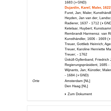
1683
(
GND
)
Dujardin, Karel; Maler, 1622
Furet, Jan; Maler, Kunsthänd
Heyden, Jan van der; Landsch
Radierer, 1637 - 1712
(
GN
Ketelaar, Huybert; Kunstsam
Rembrandt Harmensz. van Rijn
Kunsthändler, 1606 - 1669
(
Treuer, Gottlieb Heinrich; Age
Treuer, Karoline Henriette Ma
Treuer; - 1762
Üxküll-Gyllenband, Friedrich
Regierungspräsident, 1685 -
Wijnants, Jan; Künstler, Male
- 1684
(
GND
)
Orte
Amsterdam [NL]
Den Haag [NL]
Zum Dokument