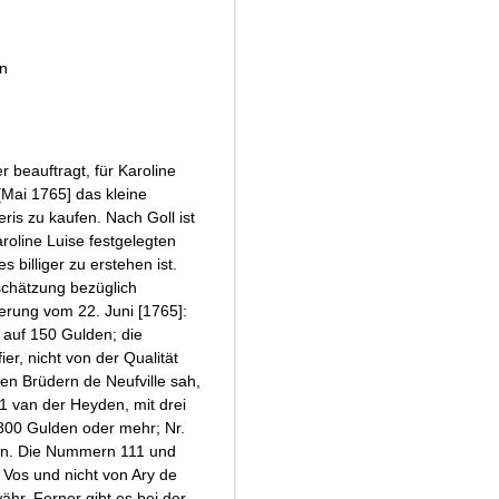
nn
beauftragt, für Karoline
[Mai 1765] das kleine
ris zu kaufen. Nach Goll ist
roline Luise festgelegten
s billiger zu erstehen ist.
schätzung bezüglich
erung vom 22. Juni [1765]:
l auf 150 Gulden; die
r, nicht von der Qualität
den Brüdern de Neufville sah,
1 van der Heyden, mit drei
800 Gulden oder mehr; Nr.
den. Die Nummern 111 und
 Vos und nicht von Ary de
hr. Ferner gibt es bei der