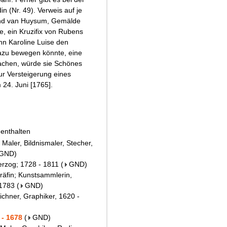
n (Nr. 49). Verweis auf je
nd van Huysum, Gemälde
, ein Kruzifix von Rubens
nn Karoline Luise den
dazu bewegen könnte, eine
chen, würde sie Schönes
r Versteigerung eines
 24. Juni [1765].
 enthalten
 Maler, Bildnismaler, Stecher,
GND
)
erzog; 1728 - 1811
(
GND
)
räfin; Kunstsammlerin,
 1783
(
GND
)
ichner, Graphiker, 1620 -
 - 1678
(
GND
)