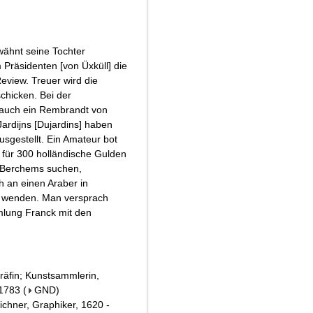
rwähnt seine Tochter
m Präsidenten [von Üxküll] die
eview. Treuer wird die
chicken. Bei der
 auch ein Rembrandt von
Jardijns [Dujardins] haben
usgestellt. Ein Amateur bot
 für 300 holländische Gulden
n Berchems suchen,
 an einen Araber in
 wenden. Man versprach
lung Franck mit den
räfin; Kunstsammlerin,
 1783
(
GND
)
ichner, Graphiker, 1620 -