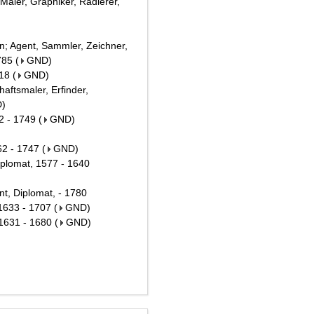
 Maler, Graphiker, Radierer,
n; Agent, Sammler, Zeichner,
785
(
GND
)
718
(
GND
)
aftsmaler, Erfinder,
D
)
2 - 1749
(
GND
)
62 - 1747
(
GND
)
iplomat, 1577 - 1640
nt, Diplomat, - 1780
 1633 - 1707
(
GND
)
 1631 - 1680
(
GND
)