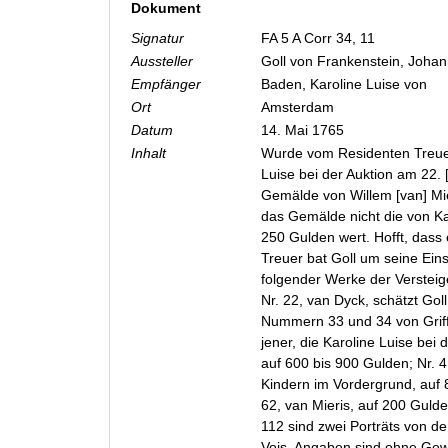
Dokument
Signatur
FA 5 A Corr 34, 11
Aussteller
Goll von Frankenstein, Joha
Empfänger
Baden, Karoline Luise von
Ort
Amsterdam
Datum
14. Mai 1765
Inhalt
Wurde vom Residenten Treuer 
Luise bei der Auktion am 22. 
Gemälde von Willem [van] Mie
das Gemälde nicht die von Ka
250 Gulden wert. Hofft, dass e
Treuer bat Goll um seine Ein
folgender Werke der Versteig
Nr. 22, van Dyck, schätzt Gol
Nummern 33 und 34 von Griffie
jener, die Karoline Luise bei 
auf 600 bis 900 Gulden; Nr. 4
Kindern im Vordergrund, auf 
62, van Mieris, auf 200 Gul
112 sind zwei Porträts von de
Vois. Angaben sind ohne Gewä