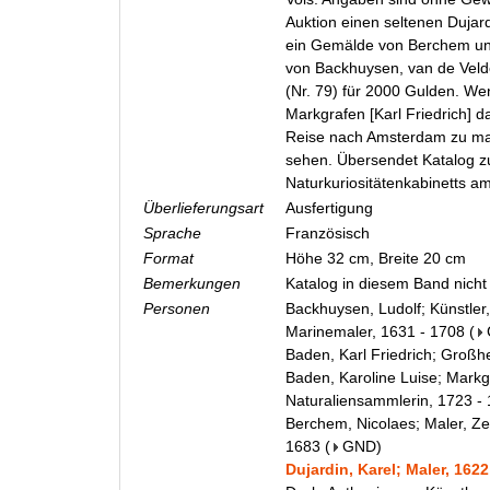
Auktion einen seltenen Dujardi
ein Gemälde von Berchem u
von Backhuysen, van de Velde
(Nr. 79) für 2000 Gulden. We
Markgrafen [Karl Friedrich] 
Reise nach Amsterdam zu ma
sehen. Übersendet Katalog zu
Naturkuriositätenkabinetts am
Überlieferungsart
Ausfertigung
Sprache
Französisch
Format
Höhe 32 cm, Breite 20 cm
Bemerkungen
Katalog in diesem Band nicht
Personen
Backhuysen, Ludolf; Künstler,
Marinemaler, 1631 - 1708
(
Baden, Karl Friedrich; Großh
Baden, Karoline Luise; Markg
Naturaliensammlerin, 1723 -
Berchem, Nicolaes; Maler, Ze
1683
(
GND
)
Dujardin, Karel; Maler, 1622