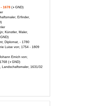
 - 1678
(
GND
)
ler
aftsmaler, Erfinder,
D
)
mler
; Künstler, Maler,
GND
)
nt, Diplomat, - 1780
rie Luise von; 1754 - 1809
 Johann Emich von;
 1768
(
GND
)
r, Landschaftsmaler, 1631/32