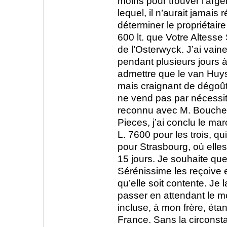
moins pour trouver l’arg
lequel, il n’aurait jamais 
déterminer le propriétair
600 lt. que Votre Altesse
de l’Osterwyck. J’ai vain
pendant plusieurs jours à
admettre que le van Huys
mais craignant de dégoût
ne vend pas par nécessité
reconnu avec M. Boucher l
Pieces, j’ai conclu le mar
L. 7600 pour les trois, qui
pour Strasbourg, où elles
15 jours. Je souhaite que
Sérénissime les reçoive e
qu’elle soit contente. Je l
passer en attendant le m
incluse, à mon frère, éta
France. Sans la circonsta