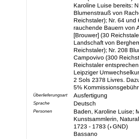
Karoline Luise bereits: N
Blumenstrauß von Rach
Reichstaler); Nr. 64 und
rauchende Bauern von A
[Brouwer] (30 Reichstaler
Landschaft von Berghem
Reichstaler); Nr. 208 B
Campovivo (300 Reichsta
Reichstaler entsprech
Leipziger Umwechselkur
2 Sols 2378 Livres. Da
5% Kommissionsgebühr
Ausfertigung
Überlieferungsart
Deutsch
Sprache
Baden, Karoline Luise; M
Personen
Kunstsammlerin, Natura
1723 - 1783
(
GND
)
Bassano