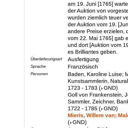
am 19. Juni [1765] wart
der Auktion von vorgeste
wurden ziemlich teuer v
der Auktion vom 19. [Ju
andere Preise erzielen, 
vom 22. Mai 1765] gab 
und dort [Auktion vom 19
es Brilliantes geben.
Ausfertigung
Überlieferungsart
Französisch
Sprache
Baden, Karoline Luise; M
Personen
Kunstsammlerin, Natura
1723 - 1783
(
GND
)
Goll von Frankenstein, 
Sammler, Zeichner, Ban
1722 - 1785
(
GND
)
Mieris, Willem van; Mal
(
GND
)