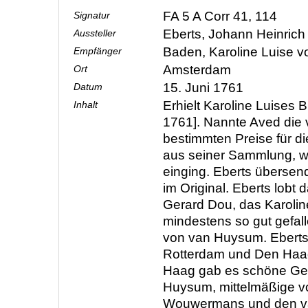
FA 5 A Corr 41, 114
Signatur
Eberts, Johann Heinric
Aussteller
Baden, Karoline Luise 
Empfänger
Amsterdam
Ort
15. Juni 1761
Datum
Erhielt Karoline Luises B
Inhalt
1761]. Nannte Aved die 
bestimmten Preise für d
aus seiner Sammlung, w
einging. Eberts übersen
im Original. Eberts lobt
Gerard Dou, das Karolin
mindestens so gut gefall
von van Huysum. Ebert
Rotterdam und Den Haag
Haag gab es schöne Ge
Huysum, mittelmäßige v
Wouwermans und den van