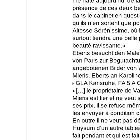
me hâte aujourd’hui de la 
présence de ces deux b
dans le cabinet en questio
qu’ils n’en sortent que po
Altesse Sérénissime, où
surtout tiendra une belle 
beauté ravissante.«
Eberts besucht den Male
von Paris zur Begutacht
angebotenen Bilder von
Mieris. Eberts an Karolin
GLA Karlsruhe, FA 5 A C
»[…] le propriétaire de 
Mieris est fier et ne veut 
ses prix, il se refuse même
les envoyer à condition c
En outre il ne veut pas d
Huysum d’un autre tableau
fait pendant et qui est fai