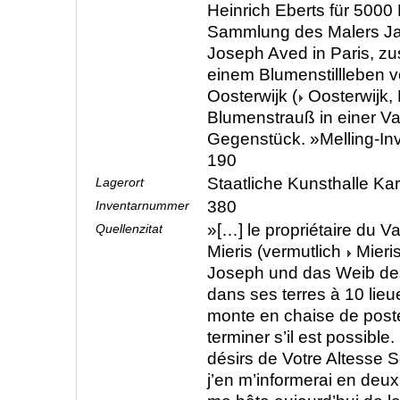
Heinrich Eberts für 5000 
Sammlung des Malers J
Joseph Aved in Paris, z
einem Blumenstillleben 
Oosterwijk (
Oosterwijk,
Blumenstrauß in einer V
Gegenstück. »Melling-Inv
190
Staatliche Kunsthalle Ka
Lagerort
380
Inventarnummer
»[…] le propriétaire du 
Quellenzitat
Mieris (vermutlich
Mieri
Joseph und das Weib de
dans ses terres à 10 lieu
monte en chaise de poste 
terminer s’il est possibl
désirs de Votre Altesse 
j’en m’informerai en deux