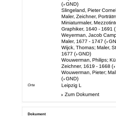
(
GND
)
Slingeland, Pieter Cornel
Maler, Zeichner, Porträtm
Miniaturmaler, Mezzotint
Graphiker, 1640 - 1691
(
Weyerman, Jacob Campo; 
Maler, 1677 - 1747
(
G
Wijck, Thomas; Maler, St
1677
(
GND
)
Wouwerman, Philips; Kün
Zeichner, 1619 - 1668
(
Wouwerman, Pieter; Mal
(
GND
)
Leipzig L
Orte
Zum Dokument
Dokument