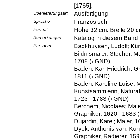
[1765].
Ausfertigung
Überlieferungsart
Französisch
Sprache
Höhe 32 cm, Breite 20 
Format
Katalog in diesem Band 
Bemerkungen
Backhuysen, Ludolf; Küns
Personen
Bildnismaler, Stecher, M
1708
(
GND
)
Baden, Karl Friedrich; G
1811
(
GND
)
Baden, Karoline Luise; M
Kunstsammlerin, Natura
1723 - 1783
(
GND
)
Berchem, Nicolaes; Male
Graphiker, 1620 - 1683
(
Dujardin, Karel; Maler, 
Dyck, Anthonis van; Küns
Graphiker, Radierer, 159