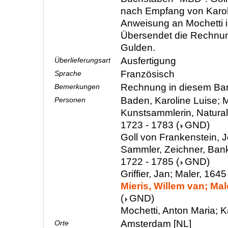
nach Empfang von Karol
Anweisung an Mochetti i
Übersendet die Rechnu
Gulden.
Ausfertigung
Überlieferungsart
Französisch
Sprache
Rechnung in diesem Ban
Bemerkungen
Baden, Karoline Luise; M
Personen
Kunstsammlerin, Natura
1723 - 1783
(
GND
)
Goll von Frankenstein, 
Sammler, Zeichner, Ban
1722 - 1785
(
GND
)
Griffier, Jan; Maler, 164
Mieris, Willem van; Mal
(
GND
)
Mochetti, Anton Maria;
Amsterdam [NL]
Orte