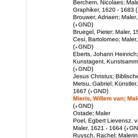
Berchem, Nicolaes; Male
Graphiker, 1620 - 1683
(
Brouwer, Adriaen; Maler
(
GND
)
Bruegel, Pieter; Maler, 
Cesi, Bartolomeo; Maler
(
GND
)
Eberts, Johann Heinrich;
Kunstagent, Kunstsamml
(
GND
)
Jesus Christus; Biblisch
Metsu, Gabriel; Künstler,
1667
(
GND
)
Mieris, Willem van; Mal
(
GND
)
Ostade; Maler
Poel, Egbert Lievensz. v
Maler, 1621 - 1664
(
G
Ruysch, Rachel; Malerin