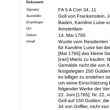
Dokument
FA 5 A Corr 34, 11
Signatur
Goll von Frankenstein,
Aussteller
Baden, Karoline Luise 
Empfänger
Amsterdam
Ort
14. Mai 1765
Datum
Wurde vom Residenten T
Inhalt
für Karoline Luise bei d
[Mai 1765] das kleine G
[van] Mieris zu kaufen. N
Gemälde nicht die von K
festgelegten 250 Gulden 
es billiger zu erstehen is
um seine Einschätzung 
folgender Werke der Ve
22. Juni [1765]: Nr. 22, 
Goll auf 150 Gulden; d
34 von Griffier, nicht von