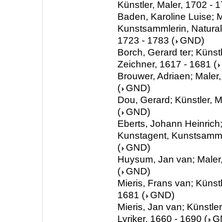
Künstler, Maler, 1702 - 
Baden, Karoline Luise; M
Kunstsammlerin, Natura
1723 - 1783
(
GND
)
Borch, Gerard ter; Künstl
Zeichner, 1617 - 1681
(
Brouwer, Adriaen; Maler
(
GND
)
Dou, Gerard; Künstler, M
(
GND
)
Eberts, Johann Heinrich;
Kunstagent, Kunstsamml
(
GND
)
Huysum, Jan van; Maler
(
GND
)
Mieris, Frans van; Künstl
1681
(
GND
)
Mieris, Jan van; Künstler
Lyriker, 1660 - 1690
(
G