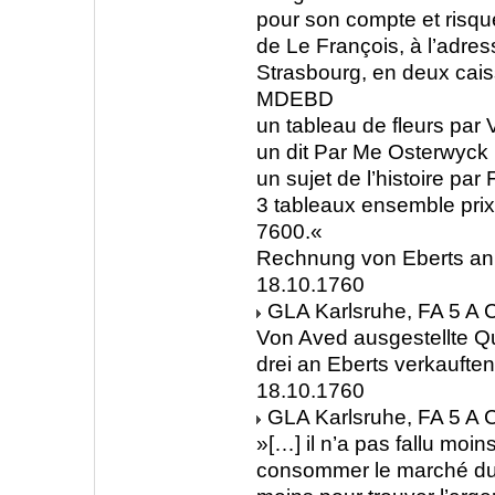
pour son compte et risque
de Le François, à l’adre
Strasbourg, en deux cai
MDEBD
un tableau de fleurs pa
un dit Par Me Osterwyck
un sujet de l’histoire par
3 tableaux ensemble pri
7600.«
Rechnung von Eberts an 
18.10.1760
GLA Karlsruhe, FA 5 A C
Von Aved ausgestellte Qu
drei an Eberts verkaufte
18.10.1760
GLA Karlsruhe, FA 5 A C
»[…] il n’a pas fallu moin
consommer le marché d