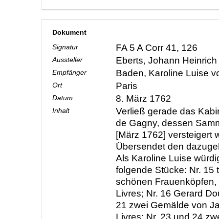
Dokument
FA 5 A Corr 41, 126
Signatur
Eberts, Johann Heinric
Aussteller
Baden, Karoline Luise 
Empfänger
Paris
Ort
8. März 1762
Datum
Verließ gerade das Kabin
Inhalt
de Gagny, dessen Samm
[März 1762] versteigert 
Übersendet den dazugeh
Als Karoline Luise würdi
folgende Stücke: Nr. 15 t
schönen Frauenköpfen, 
Livres; Nr. 16 Gerard Do
21 zwei Gemälde von Ja
Livres; Nr. 23 und 24 z