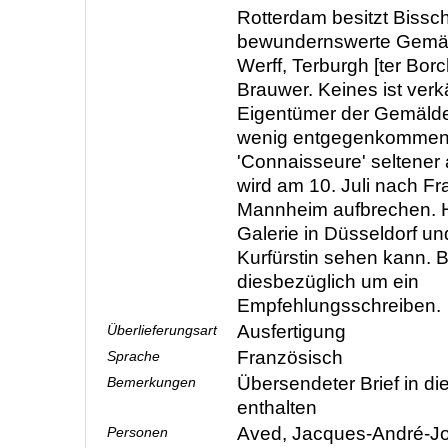
Rotterdam besitzt Bissc
bewundernswerte Gemäl
Werff, Terburgh [ter Bor
Brauwer. Keines ist verkä
Eigentümer der Gemälde 
wenig entgegenkommen
'Connaisseure' seltener a
wird am 10. Juli nach Fr
Mannheim aufbrechen. Ho
Galerie in Düsseldorf un
Kurfürstin sehen kann. Bi
diesbezüglich um ein
Empfehlungsschreiben.
Ausfertigung
Überlieferungsart
Französisch
Sprache
Übersendeter Brief in d
Bemerkungen
enthalten
Aved, Jacques-André-J
Personen