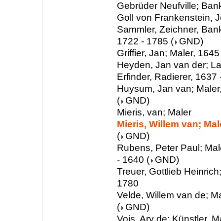
Gebrüder Neufville; Ban
Goll von Frankenstein, 
Sammler, Zeichner, Ban
1722 - 1785
(
GND
)
Griffier, Jan; Maler, 164
Heyden, Jan van der; La
Erfinder, Radierer, 1637
Huysum, Jan van; Maler
(
GND
)
Mieris, van; Maler
Mieris, Willem van; Mal
(
GND
)
Rubens, Peter Paul; Mal
- 1640
(
GND
)
Treuer, Gottlieb Heinrich
1780
Velde, Willem van de; Ma
(
GND
)
Vois, Ary de; Künstler, M