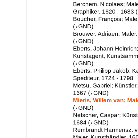
Berchem, Nicolaes; Male
Graphiker, 1620 - 1683
(
Boucher, François; Male
(
GND
)
Brouwer, Adriaen; Maler
(
GND
)
Eberts, Johann Heinrich;
Kunstagent, Kunstsamml
(
GND
)
Eberts, Philipp Jakob; 
Spediteur, 1724 - 1798
Metsu, Gabriel; Künstler,
1667
(
GND
)
Mieris, Willem van; Mal
(
GND
)
Netscher, Caspar; Künstl
1684
(
GND
)
Rembrandt Harmensz. van
Maler, Kunsthändler, 16