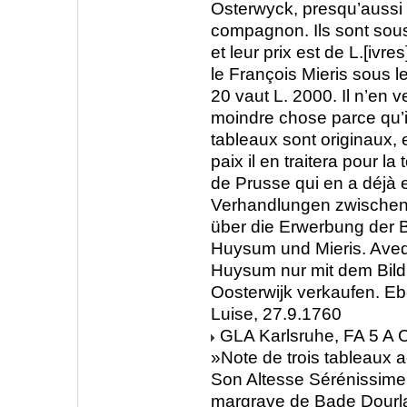
Osterwyck, presqu’aussi
compagnon. Ils sont sous
et leur prix est de L.[ivr
le François Mieris sous l
20 vaut L. 2000. Il n’en v
moindre chose parce qu’i
tableaux sont originaux, e
paix il en traitera pour la 
de Prusse qui en a déjà 
Verhandlungen zwischen
über die Erwerbung der B
Huysum und Mieris. Ave
Huysum nur mit dem Bild
Oosterwijk verkaufen. Eb
Luise, 27.9.1760
GLA Karlsruhe, FA 5 A C
»Note de trois tableaux 
Son Altesse Sérénissim
margrave de Bade Dourla