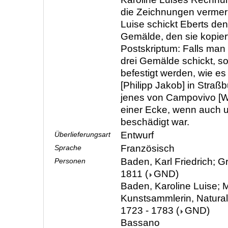
die Zeichnungen vermer
Luise schickt Eberts den
Gemälde, den sie kopie
Postskriptum: Falls man 
drei Gemälde schickt, so
befestigt werden, wie es
[Philipp Jakob] in Straß
jenes von Campovivo [
einer Ecke, wenn auch u
beschädigt war.
Entwurf
Überlieferungsart
Französisch
Sprache
Baden, Karl Friedrich; G
Personen
1811
(
GND
)
Baden, Karoline Luise; M
Kunstsammlerin, Natura
1723 - 1783
(
GND
)
Bassano