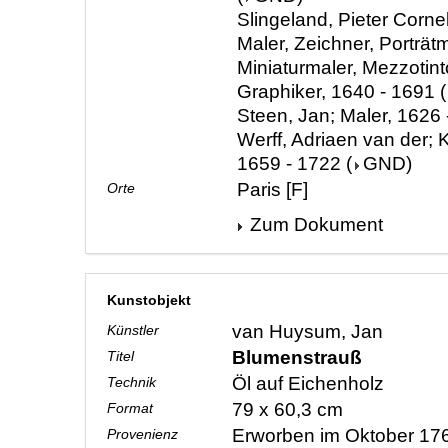
Slingeland, Pieter Cornel
Maler, Zeichner, Porträtm
Miniaturmaler, Mezzotint
Graphiker, 1640 - 1691
(
Steen, Jan; Maler, 1626
Werff, Adriaen van der; K
1659 - 1722
(
GND
)
Paris [F]
Orte
Zum Dokument
Kunstobjekt
van Huysum, Jan
Künstler
Blumenstrauß
Titel
Öl auf Eichenholz
Technik
79 x 60,3 cm
Format
Erworben im Oktober 17
Provenienz