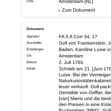
Amsterdam [NL]
Orte
Zum Dokument
Dokument
FA 5 A Corr 34, 17
Signatur
Goll von Frankenstein,
Aussteller
Baden, Karoline Luise 
Empfänger
Amsterdam
Ort
2. Juli 1765
Datum
Schrieb am 21. [Juni 176
Inhalt
Luise. Bei der Versteige
Naturkuriositätenkabinet
teuer verkauft. Goll pack
Gemälde von Griffier, de
[van] Mieris und die bei
den Preisen in eine Kiste
Buchstaben "MBD". Goll 