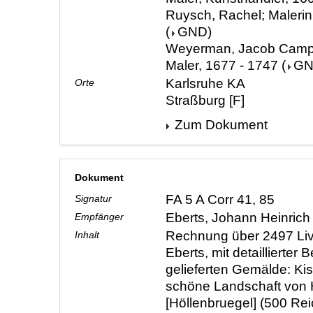
Ruysch, Rachel; Malerin
(
GND
)
Weyerman, Jacob Campo; 
Maler, 1677 - 1747
(
G
Karlsruhe KA
Orte
Straßburg [F]
Zum Dokument
Dokument
FA 5 A Corr 41, 85
Signatur
Eberts, Johann Heinric
Empfänger
Rechnung über 2497 Livr
Inhalt
Eberts, mit detaillierter
gelieferten Gemälde: Kist
schöne Landschaft von 
[Höllenbruegel] (500 Reic