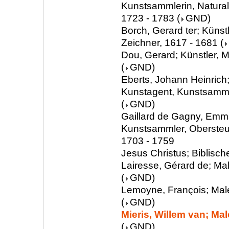
Kunstsammlerin, Natura
1723 - 1783
(
GND
)
Borch, Gerard ter; Künstl
Zeichner, 1617 - 1681
(
Dou, Gerard; Künstler, M
(
GND
)
Eberts, Johann Heinrich;
Kunstagent, Kunstsamml
(
GND
)
Gaillard de Gagny, Emm
Kunstsammler, Obersteu
1703 - 1759
Jesus Christus; Biblisch
Lairesse, Gérard de; Mal
(
GND
)
Lemoyne, François; Male
(
GND
)
Mieris, Willem van; Mal
(
GND
)