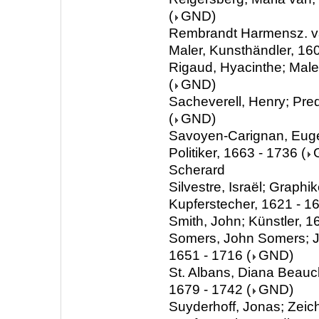
(
GND
)
Rembrandt Harmensz. van
Maler, Kunsthändler, 16
Rigaud, Hyacinthe; Male
(
GND
)
Sacheverell, Henry; Pred
(
GND
)
Savoyen-Carignan, Euge
Politiker, 1663 - 1736
(
Scherard
Silvestre, Israël; Graphik
Kupferstecher, 1621 - 1
Smith, John; Künstler, 1
Somers, John Somers; Jur
1651 - 1716
(
GND
)
St. Albans, Diana Beauc
1679 - 1742
(
GND
)
Suyderhoff, Jonas; Zeic