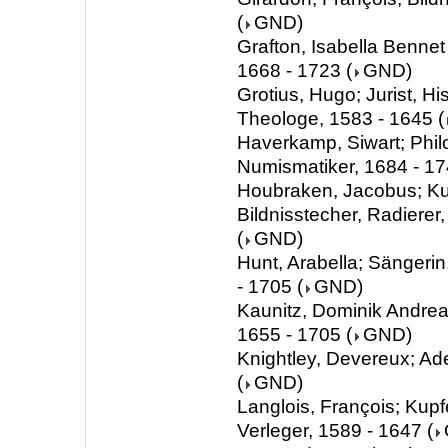
(
GND
)
Grafton, Isabella Bennet
1668 - 1723
(
GND
)
Grotius, Hugo; Jurist, Hist
Theologe, 1583 - 1645
(
Haverkamp, Siwart; Phil
Numismatiker, 1684 - 1
Houbraken, Jacobus; Ku
Bildnisstecher, Radierer
(
GND
)
Hunt, Arabella; Sängerin
- 1705
(
GND
)
Kaunitz, Dominik Andreas
1655 - 1705
(
GND
)
Knightley, Devereux; Ade
(
GND
)
Langlois, François; Kupf
Verleger, 1589 - 1647
(