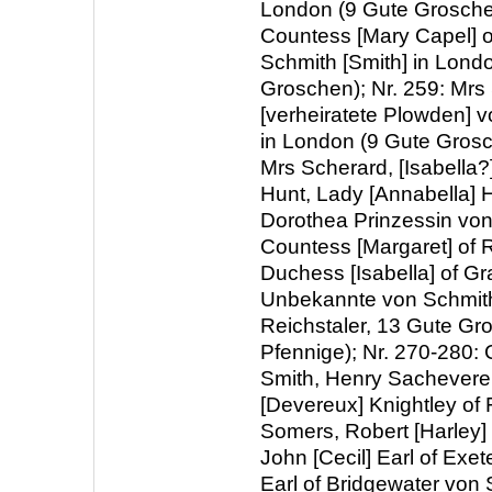
London (9 Gute Groschen
Countess [Mary Capel] 
Schmith [Smith] in Lond
Groschen); Nr. 259: Mrs
[verheiratete Plowden] v
in London (9 Gute Grosc
Mrs Scherard, [Isabella?]
Hunt, Lady [Annabella] 
Dorothea Prinzessin vo
Countess [Margaret] of 
Duchess [Isabella] of Gr
Unbekannte von Schmith
Reichstaler, 13 Gute Gr
Pfennige); Nr. 270-280:
Smith, Henry Sacheverel
[Devereux] Knightley of 
Somers, Robert [Harley] 
John [Cecil] Earl of Exet
Earl of Bridgewater von 