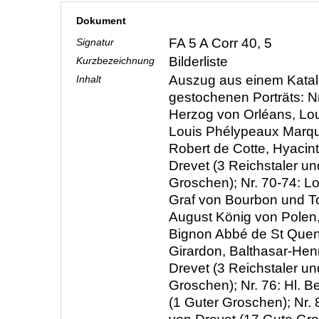
Dokument
FA 5 A Corr 40, 5
Signatur
Bilderliste
Kurzbezeichnung
Auszug aus einem Katal
Inhalt
gestochenen Porträts: Nr.
Herzog von Orléans, Lou
Louis Phélypeaux Marquis
Robert de Cotte, Hyacin
Drevet (3 Reichstaler u
Groschen); Nr. 70-74: Lo
Graf von Bourbon und To
August König von Polen
Bignon Abbé de St Quent
Girardon, Balthasar-Hen
Drevet (3 Reichstaler u
Groschen); Nr. 76: Hl. B
(1 Guter Groschen); Nr. 