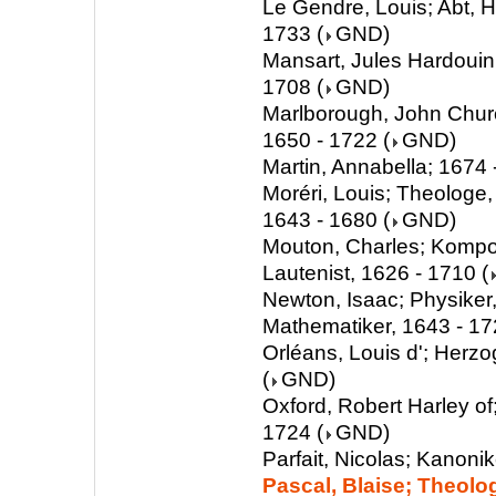
Le Gendre, Louis; Abt, Hi
1733
(
GND
)
Mansart, Jules Hardouin;
1708
(
GND
)
Marlborough, John Churchi
1650 - 1722
(
GND
)
Martin, Annabella; 1674 
Moréri, Louis; Theologe,
1643 - 1680
(
GND
)
Mouton, Charles; Kompon
Lautenist, 1626 - 1710
(
Newton, Isaac; Physiker
Mathematiker, 1643 - 1
Orléans, Louis d'; Herzo
(
GND
)
Oxford, Robert Harley of;
1724
(
GND
)
Parfait, Nicolas; Kanonik
Pascal, Blaise; Theolo