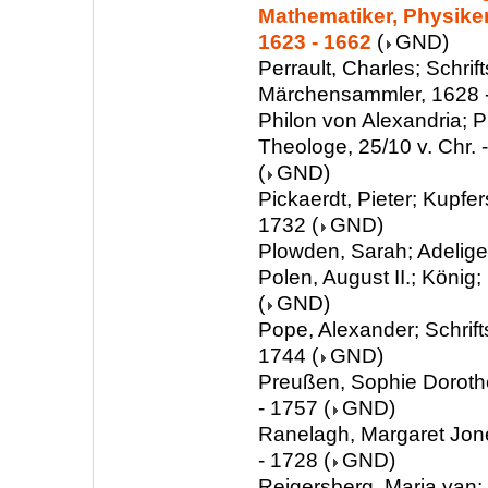
Mathematiker, Physiker,
1623 - 1662
(
GND
)
Perrault, Charles; Schrifts
Märchensammler, 1628 
Philon von Alexandria; P
Theologe, 25/10 v. Chr. -
(
GND
)
Pickaerdt, Pieter; Kupfer
1732
(
GND
)
Plowden, Sarah; Adelige
Polen, August II.; König
(
GND
)
Pope, Alexander; Schrifts
1744
(
GND
)
Preußen, Sophie Doroth
- 1757
(
GND
)
Ranelagh, Margaret Jone
- 1728
(
GND
)
Reigersberg, Maria van;