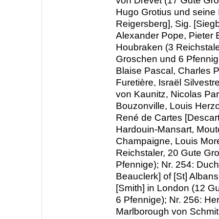
von Drevet (17 Gute Gro
Hugo Grotius und seine 
Reigersberg], Sig. [Sieg
Alexander Pope, Pieter
Houbraken (3 Reichstale
Groschen und 6 Pfennige
Blaise Pascal, Charles P
Furetière, Israël Silvest
von Kaunitz, Nicolas Par
Bouzonville, Louis Herz
René de Cartes [Descart
Hardouin-Mansart, Mouto
Champaigne, Louis Morér
Reichstaler, 20 Gute Gr
Pfennige); Nr. 254: Duc
Beauclerk] of [St] Alban
[Smith] in London (12 
6 Pfennige); Nr. 256: He
Marlborough von Schmith