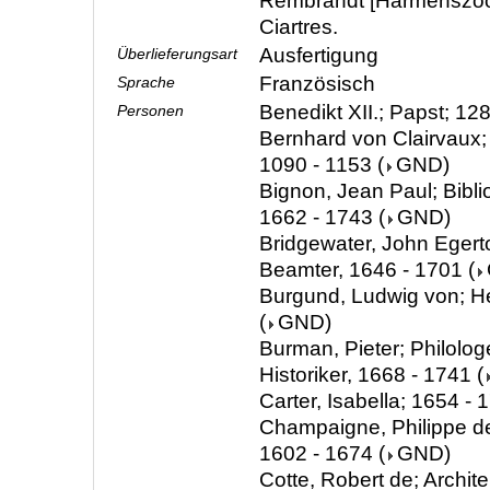
Rembrandt [Harmenszoon
Ciartres.
Ausfertigung
Überlieferungsart
Französisch
Sprache
Benedikt XII.; Papst; 12
Personen
Bernhard von Clairvaux; 
1090 - 1153
(
GND
)
Bignon, Jean Paul; Biblio
1662 - 1743
(
GND
)
Bridgewater, John Egerton
Beamter, 1646 - 1701
(
Burgund, Ludwig von; H
(
GND
)
Burman, Pieter; Philologe
Historiker, 1668 - 1741
(
Carter, Isabella; 1654 - 
Champaigne, Philippe de;
1602 - 1674
(
GND
)
Cotte, Robert de; Archit