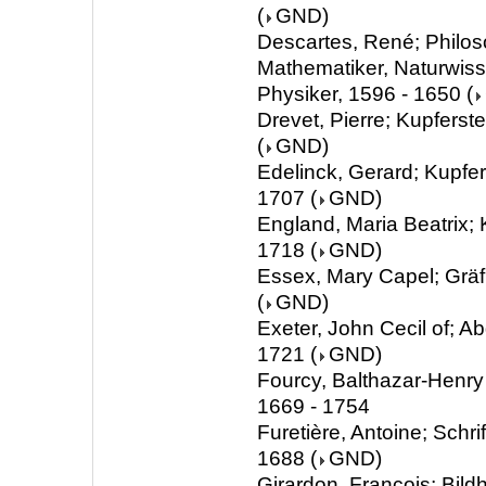
(
GND
)
Descartes, René; Philos
Mathematiker, Naturwiss
Physiker, 1596 - 1650
(
Drevet, Pierre; Kupferst
(
GND
)
Edelinck, Gerard; Kupfer
1707
(
GND
)
England, Maria Beatrix; 
1718
(
GND
)
Essex, Mary Capel; Gräf
(
GND
)
Exeter, John Cecil of; A
1721
(
GND
)
Fourcy, Balthazar-Henry 
1669 - 1754
Furetière, Antoine; Schrif
1688
(
GND
)
Girardon, François; Bild