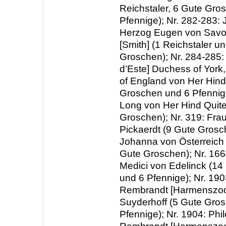
Reichstaler, 6 Gute Gro
Pfennige); Nr. 282-283:
Herzog Eugen von Savo
[Smith] (1 Reichstaler u
Groschen); Nr. 284-285: 
d’Este] Duchess of York
of England von Her Hind
Groschen und 6 Pfennige
Long von Her Hind Quite
Groschen); Nr. 319: Fra
Pickaerdt (9 Gute Grosch
Johanna von Österreich 
Gute Groschen); Nr. 16
Medici von Edelinck (1
und 6 Pfennige); Nr. 19
Rembrandt [Harmenszoon
Suyderhoff (5 Gute Gro
Pfennige); Nr. 1904: Phi