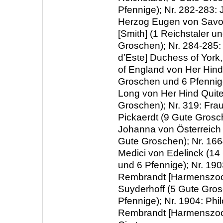
Pfennige); Nr. 282-283:
Herzog Eugen von Savo
[Smith] (1 Reichstaler u
Groschen); Nr. 284-285: 
d’Este] Duchess of York
of England von Her Hind
Groschen und 6 Pfennige
Long von Her Hind Quite
Groschen); Nr. 319: Fra
Pickaerdt (9 Gute Grosch
Johanna von Österreich 
Gute Groschen); Nr. 16
Medici von Edelinck (1
und 6 Pfennige); Nr. 19
Rembrandt [Harmenszoon
Suyderhoff (5 Gute Gro
Pfennige); Nr. 1904: Phi
Rembrandt [Harmenszoon