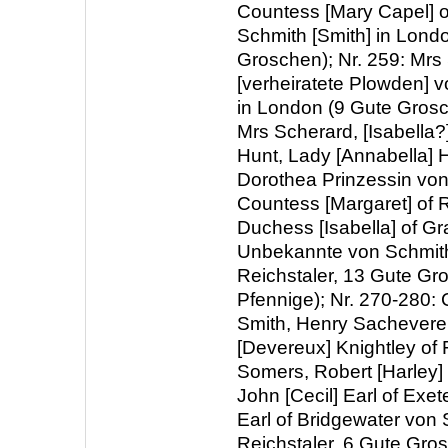
Countess [Mary Capel] 
Schmith [Smith] in Lond
Groschen); Nr. 259: Mrs
[verheiratete Plowden] v
in London (9 Gute Grosc
Mrs Scherard, [Isabella?]
Hunt, Lady [Annabella] 
Dorothea Prinzessin vo
Countess [Margaret] of 
Duchess [Isabella] of Gr
Unbekannte von Schmith
Reichstaler, 13 Gute Gr
Pfennige); Nr. 270-280:
Smith, Henry Sacheverel
[Devereux] Knightley of 
Somers, Robert [Harley] 
John [Cecil] Earl of Exet
Earl of Bridgewater von 
Reichstaler, 6 Gute Gro