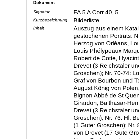
Dokument
FA 5 A Corr 40, 5
Signatur
Bilderliste
Kurzbezeichnung
Auszug aus einem Katal
Inhalt
gestochenen Porträts: Nr.
Herzog von Orléans, Lou
Louis Phélypeaux Marquis
Robert de Cotte, Hyacin
Drevet (3 Reichstaler u
Groschen); Nr. 70-74: Lo
Graf von Bourbon und To
August König von Polen
Bignon Abbé de St Quent
Girardon, Balthasar-Hen
Drevet (3 Reichstaler u
Groschen); Nr. 76: Hl. B
(1 Guter Groschen); Nr. 
von Drevet (17 Gute Gro