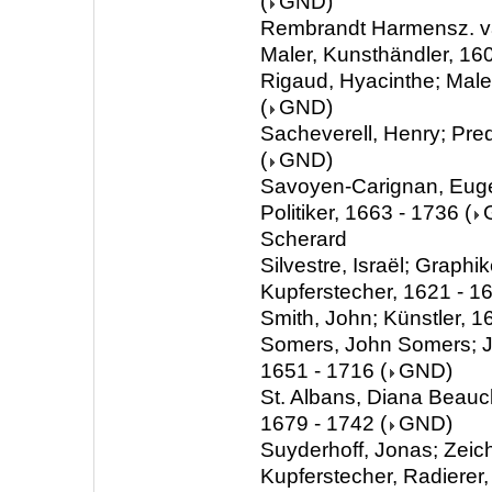
(
GND
)
Rembrandt Harmensz. van
Maler, Kunsthändler, 16
Rigaud, Hyacinthe; Male
(
GND
)
Sacheverell, Henry; Pred
(
GND
)
Savoyen-Carignan, Euge
Politiker, 1663 - 1736
(
Scherard
Silvestre, Israël; Graphik
Kupferstecher, 1621 - 1
Smith, John; Künstler, 1
Somers, John Somers; Jur
1651 - 1716
(
GND
)
St. Albans, Diana Beauc
1679 - 1742
(
GND
)
Suyderhoff, Jonas; Zeic
Kupferstecher, Radierer