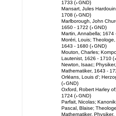
1733
(
GND
)
Mansart, Jules Hardouin;
1708
(
GND
)
Marlborough, John Churchi
1650 - 1722
(
GND
)
Martin, Annabella; 1674 
Moréri, Louis; Theologe,
1643 - 1680
(
GND
)
Mouton, Charles; Kompon
Lautenist, 1626 - 1710
(
Newton, Isaac; Physiker
Mathematiker, 1643 - 1
Orléans, Louis d'; Herzo
(
GND
)
Oxford, Robert Harley of;
1724
(
GND
)
Parfait, Nicolas; Kanonik
Pascal, Blaise; Theologe
Mathematiker, Physiker, S