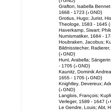
(
GND
)
Grafton, Isabella Bennet
1668 - 1723
(
GND
)
Grotius, Hugo; Jurist, Hist
Theologe, 1583 - 1645
(
Haverkamp, Siwart; Phil
Numismatiker, 1684 - 1
Houbraken, Jacobus; Ku
Bildnisstecher, Radierer
(
GND
)
Hunt, Arabella; Sängerin
- 1705
(
GND
)
Kaunitz, Dominik Andreas
1655 - 1705
(
GND
)
Knightley, Devereux; Ade
(
GND
)
Langlois, François; Kupf
Verleger, 1589 - 1647
(
Le Gendre, Louis; Abt, Hi