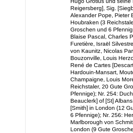
Hugo Grotius und seine 
Reigersberg], Sig. [Sieg
Alexander Pope, Pieter
Houbraken (3 Reichstale
Groschen und 6 Pfennige
Blaise Pascal, Charles P
Furetière, Israël Silvest
von Kaunitz, Nicolas Par
Bouzonville, Louis Herz
René de Cartes [Descart
Hardouin-Mansart, Mouto
Champaigne, Louis Morér
Reichstaler, 20 Gute Gr
Pfennige); Nr. 254: Duc
Beauclerk] of [St] Alban
[Smith] in London (12 
6 Pfennige); Nr. 256: He
Marlborough von Schmith
London (9 Gute Groschen