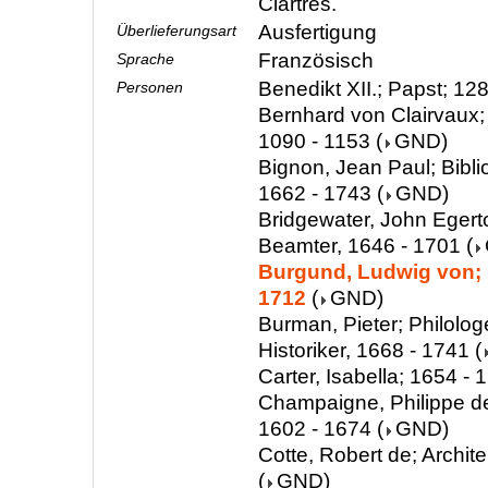
Ciartres.
Ausfertigung
Überlieferungsart
Französisch
Sprache
Benedikt XII.; Papst; 12
Personen
Bernhard von Clairvaux; 
1090 - 1153
(
GND
)
Bignon, Jean Paul; Biblio
1662 - 1743
(
GND
)
Bridgewater, John Egerton
Beamter, 1646 - 1701
(
Burgund, Ludwig von; 
1712
(
GND
)
Burman, Pieter; Philologe
Historiker, 1668 - 1741
(
Carter, Isabella; 1654 - 
Champaigne, Philippe de;
1602 - 1674
(
GND
)
Cotte, Robert de; Archit
(
GND
)