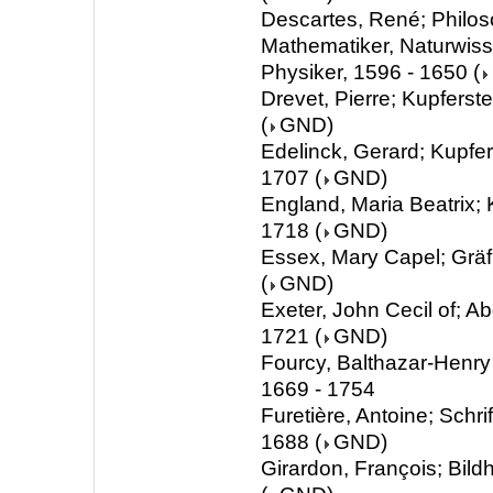
Descartes, René; Philos
Mathematiker, Naturwiss
Physiker, 1596 - 1650
(
Drevet, Pierre; Kupferst
(
GND
)
Edelinck, Gerard; Kupfer
1707
(
GND
)
England, Maria Beatrix; 
1718
(
GND
)
Essex, Mary Capel; Gräf
(
GND
)
Exeter, John Cecil of; A
1721
(
GND
)
Fourcy, Balthazar-Henry 
1669 - 1754
Furetière, Antoine; Schrif
1688
(
GND
)
Girardon, François; Bild