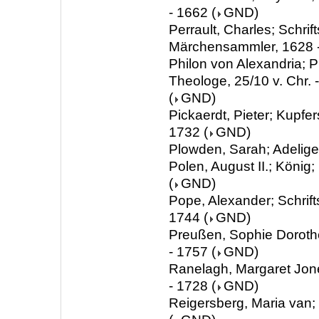
- 1662
(
GND
)
Perrault, Charles; Schrifts
Märchensammler, 1628 
Philon von Alexandria; P
Theologe, 25/10 v. Chr. -
(
GND
)
Pickaerdt, Pieter; Kupfer
1732
(
GND
)
Plowden, Sarah; Adelige
Polen, August II.; König
(
GND
)
Pope, Alexander; Schrifts
1744
(
GND
)
Preußen, Sophie Doroth
- 1757
(
GND
)
Ranelagh, Margaret Jone
- 1728
(
GND
)
Reigersberg, Maria van;