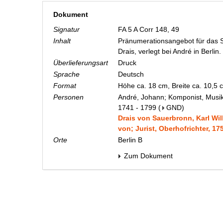
Dokument
Signatur
FA 5 A Corr 148, 49
Inhalt
Pränumerationsangebot für das S
Drais, verlegt bei André in Berlin.
Überlieferungsart
Druck
Sprache
Deutsch
Format
Höhe ca. 18 cm, Breite ca. 10,5
Personen
André, Johann; Komponist, Musikv
1741 - 1799
(
GND
)
Drais von Sauerbronn, Karl Wi
von; Jurist, Oberhofrichter, 17
Orte
Berlin B
Zum Dokument