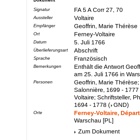
Dokument
FA 5 A Corr 27, 70
Signatur
Voltaire
Aussteller
Geoffrin, Marie Thérèse
Empfänger
Ferney-Voltaire
Ort
5. Juli 1766
Datum
Abschrift
Überlieferungsart
Französisch
Sprache
Enthält die Antwort Geoff
Bemerkungen
am 25. Juli 1766 in Wa
Geoffrin, Marie Thérèse; S
Personen
Salonnière, 1699 - 1777
Voltaire; Schriftsteller, P
1694 - 1778
(
GND
)
Ferney-Voltaire, Dépar
Orte
Warschau [PL]
Zum Dokument