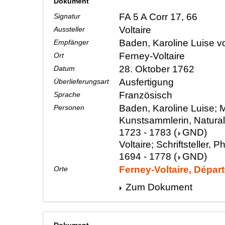
Dokument
FA 5 A Corr 17, 66
Signatur
Voltaire
Aussteller
Baden, Karoline Luise 
Empfänger
Ferney-Voltaire
Ort
28. Oktober 1762
Datum
Ausfertigung
Überlieferungsart
Französisch
Sprache
Baden, Karoline Luise; M
Personen
Kunstsammlerin, Natura
1723 - 1783
(
GND
)
Voltaire; Schriftsteller, P
1694 - 1778
(
GND
)
Ferney-Voltaire, Dépar
Orte
Zum Dokument