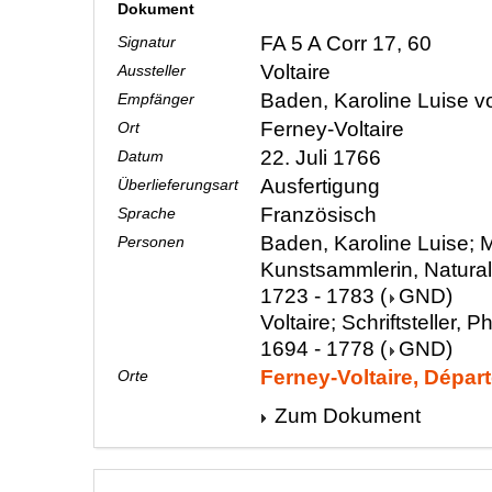
Dokument
FA 5 A Corr 17, 60
Signatur
Voltaire
Aussteller
Baden, Karoline Luise 
Empfänger
Ferney-Voltaire
Ort
22. Juli 1766
Datum
Ausfertigung
Überlieferungsart
Französisch
Sprache
Baden, Karoline Luise; M
Personen
Kunstsammlerin, Natura
1723 - 1783
(
GND
)
Voltaire; Schriftsteller, P
1694 - 1778
(
GND
)
Ferney-Voltaire, Dépar
Orte
Zum Dokument