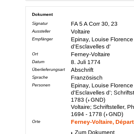
Dokument
FA 5 A Corr 30, 23
Signatur
Voltaire
Aussteller
Epinay, Louise Florence 
Empfänger
d'Esclavelles d'
Ferney-Voltaire
Ort
8. Juli 1774
Datum
Abschrift
Überlieferungsart
Französisch
Sprache
Epinay, Louise Florence 
Personen
d'Esclavelles d'; Schriftst
1783
(
GND
)
Voltaire; Schriftsteller, P
1694 - 1778
(
GND
)
Ferney-Voltaire, Dépar
Orte
Zum Dokument