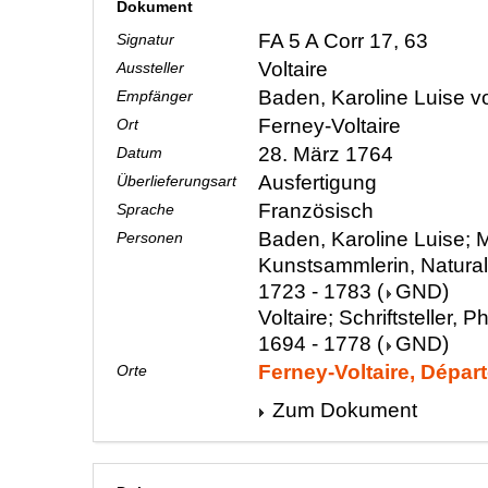
Dokument
FA 5 A Corr 17, 63
Signatur
Voltaire
Aussteller
Baden, Karoline Luise 
Empfänger
Ferney-Voltaire
Ort
28. März 1764
Datum
Ausfertigung
Überlieferungsart
Französisch
Sprache
Baden, Karoline Luise; M
Personen
Kunstsammlerin, Natura
1723 - 1783
(
GND
)
Voltaire; Schriftsteller, P
1694 - 1778
(
GND
)
Ferney-Voltaire, Dépar
Orte
Zum Dokument