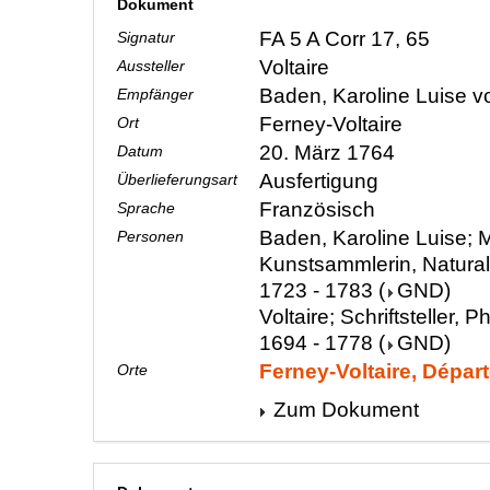
Dokument
FA 5 A Corr 17, 65
Signatur
Voltaire
Aussteller
Baden, Karoline Luise 
Empfänger
Ferney-Voltaire
Ort
20. März 1764
Datum
Ausfertigung
Überlieferungsart
Französisch
Sprache
Baden, Karoline Luise; M
Personen
Kunstsammlerin, Natura
1723 - 1783
(
GND
)
Voltaire; Schriftsteller, P
1694 - 1778
(
GND
)
Ferney-Voltaire, Dépar
Orte
Zum Dokument