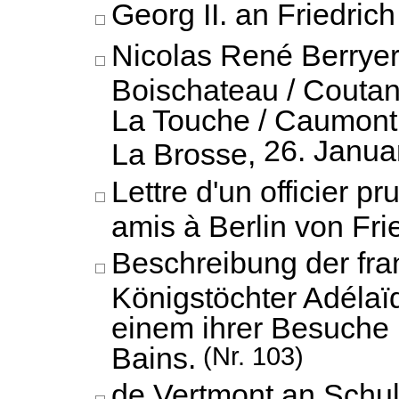
Georg II. an Friedrich 
Nicolas René Berryer
Boischateau / Coutanc
La Touche / Caumont 
26. Janua
La Brosse,
Lettre d'un officier p
amis à Berlin von Frie
Beschreibung der fr
Königstöchter Adélaïd
einem ihrer Besuche 
Bains.
(Nr. 103)
de Vertmont an Schu