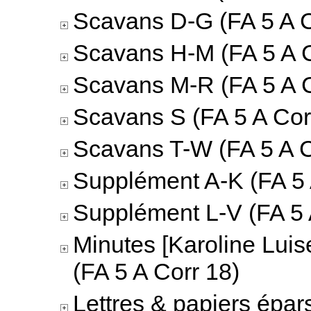
Scavans D-G (FA 5 A C
Scavans H-M (FA 5 A C
Scavans M-R (FA 5 A C
Scavans S (FA 5 A Cor
Scavans T-W (FA 5 A C
Supplément A-K (FA 5 
Supplément L-V (FA 5 
Minutes [Karoline Luis
(FA 5 A Corr 18)
Lettres & papiers épar