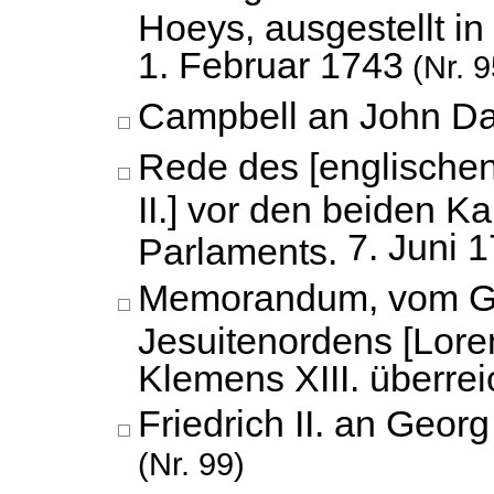
Hoeys, ausgestellt i
1. Februar 1743
(Nr. 9
Campbell an John Da
Rede des [englischen
II.] vor den beiden 
7. Juni 
Parlaments.
Memorandum, vom Ge
Jesuitenordens [Lore
Klemens XIII. überrei
Friedrich II. an Georg 
(Nr. 99)