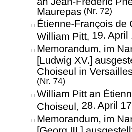
an Jean-Frédéric Ph
Maurepas
(Nr. 72)
Étienne-François de 
19. April
William Pitt,
Memorandum, im Na
[Ludwig XV.] ausgest
Choiseul in Versaille
(Nr. 74)
William Pitt an Étien
28. April 1
Choiseul,
Memorandum, im Na
[Georg III.] ausgestell