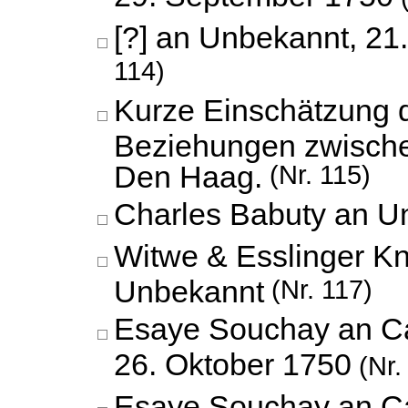
[?] an Unbekannt,
21
114)
Kurze Einschätzung d
Beziehungen zwisch
Den Haag.
(Nr. 115)
Charles Babuty an U
Witwe & Esslinger K
Unbekannt
(Nr. 117)
Esaye Souchay an Ca
26. Oktober 1750
(Nr.
Esaye Souchay an Ca