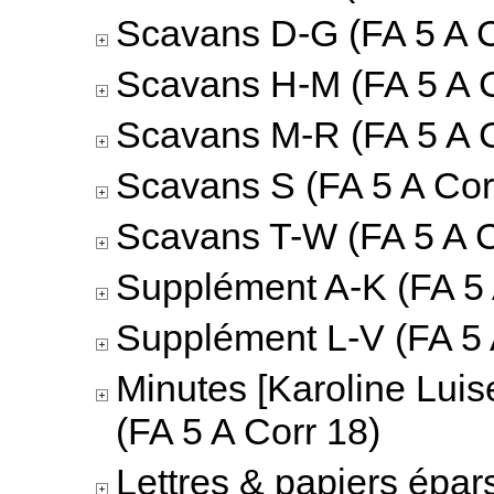
Scavans D-G (FA 5 A C
Scavans H-M (FA 5 A C
Scavans M-R (FA 5 A C
Scavans S (FA 5 A Cor
Scavans T-W (FA 5 A C
Supplément A-K (FA 5 
Supplément L-V (FA 5 
Minutes [Karoline Luis
(FA 5 A Corr 18)
Lettres & papiers épar