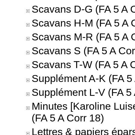
Scavans D-G (FA 5 A C
Scavans H-M (FA 5 A C
Scavans M-R (FA 5 A C
Scavans S (FA 5 A Cor
Scavans T-W (FA 5 A C
Supplément A-K (FA 5 
Supplément L-V (FA 5 
Minutes [Karoline Luis
(FA 5 A Corr 18)
Lettres & papiers épar