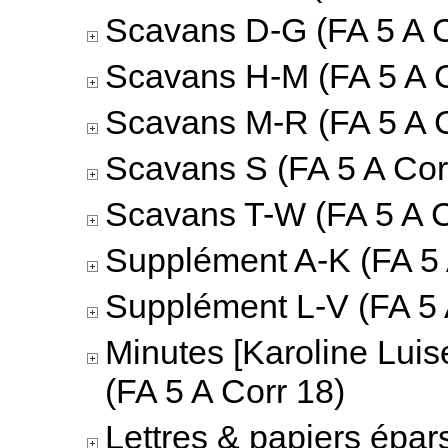
Scavans D-G (FA 5 A C
Scavans H-M (FA 5 A C
Scavans M-R (FA 5 A C
Scavans S (FA 5 A Cor
Scavans T-W (FA 5 A C
Supplément A-K (FA 5 
Supplément L-V (FA 5 
Minutes [Karoline Luis
(FA 5 A Corr 18)
Lettres & papiers épar